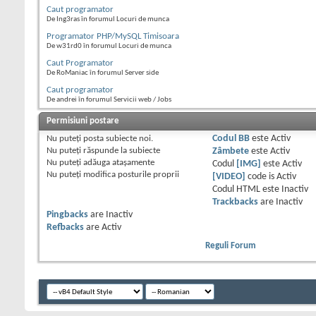
Caut programator
De Ing3ras în forumul Locuri de munca
Programator PHP/MySQL Timisoara
De w31rd0 în forumul Locuri de munca
Caut Programator
De RoManiac în forumul Server side
Caut programator
De andrei în forumul Servicii web / Jobs
Permisiuni postare
Nu puteţi
posta subiecte noi.
Codul BB
este
Activ
Nu puteţi
răspunde la subiecte
Zâmbete
este
Activ
Nu puteţi
adăuga ataşamente
Codul
[IMG]
este
Activ
Nu puteţi
modifica posturile proprii
[VIDEO]
code is
Activ
Codul HTML este
Inactiv
Trackbacks
are
Inactiv
Pingbacks
are
Inactiv
Refbacks
are
Activ
Reguli Forum