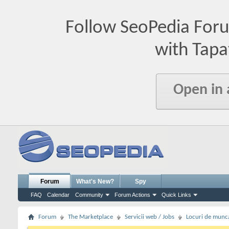
Follow SeoPedia For
with Tapa
Open in
Forum
What's New?
Spy
FAQ
Calendar
Community
Forum Actions
Quick Links
Forum
The Marketplace
Servicii web / Jobs
Locuri de munc