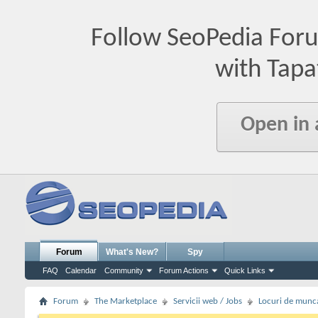
Follow SeoPedia For
with Tapa
Open in
Forum
What's New?
Spy
FAQ
Calendar
Community
Forum Actions
Quick Links
Forum
The Marketplace
Servicii web / Jobs
Locuri de munc