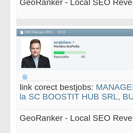
GeoRanker - Local SEO Rever
13th February 2015,
11:11
sergiuliano
Membru SeoPedia
Reputatie:
40
link corect bestjobs:
MANAGER 
la SC BOOSTIT HUB SRL, BU
GeoRanker - Local SEO Rever