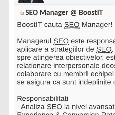
SEO Manager @ BoostIT
BoostIT cauta
SEO
Manager!
Managerul
SEO
este responsa
aplicare a strategiilor de
SEO
.
spre atingerea obiectivelor, este
relationare interpersonale de
colaborare cu membrii echipei 
se asigura ca sunt indeplinite c
Responsabilitati
· Analiza
SEO
la nivel avansa
Experience & Conversion Rate 