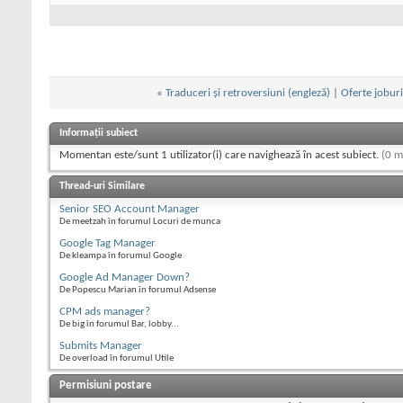
«
Traduceri şi retroversiuni (engleză)
|
Oferte jobur
Informații subiect
Momentan este/sunt 1 utilizator(i) care navighează în acest subiect.
(0 m
Thread-uri Similare
Senior SEO Account Manager
De meetzah în forumul Locuri de munca
Google Tag Manager
De kleampa în forumul Google
Google Ad Manager Down?
De Popescu Marian în forumul Adsense
CPM ads manager?
De big în forumul Bar, lobby...
Submits Manager
De overload în forumul Utile
Permisiuni postare