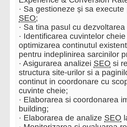
· Sa gestioneze și sa execute 
SEO
;
· Sa tina pasul cu dezvoltarea 
· Identificarea cuvintelor cheie 
optimizarea continutul existent
pentru indeplinirea sarcinilor pr
· Asigurarea analizei
SEO
si r
structura site-urilor si a pagin
continut in coordonare cu sco
cuvinte cheie;
· Elaborarea si coordonarea im
building;
· Elaborarea de analize
SEO
l
· Monitorizarea si evaluarea rez