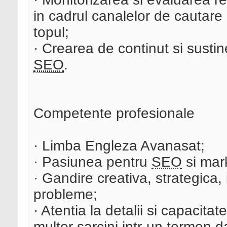
in cadrul canalelor de cautare
topul;
· Crearea de continut si sustin
SEO
.
Competente profesionale
· Limba Engleza Avanasat;
· Pasiunea pentru
SEO
si mark
· Gandire creativa, strategica,
probleme;
· Atentia la detalii si capacitat
multor sarcini intr-un termen d