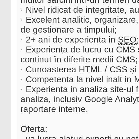
· Nivel ridicat de integritate, 
· Excelent analitic, organizare
de gestionare a timpului;
· 2+ ani de experienta in
SEO
;
· Experiența de lucru cu CMS s
continut în diferite medii CMS;
· Cunoasterea HTML / CSS și 
· Competenta la nivel inalt in
· Experienta in analiza site-ul
analiza, inclusiv Google Analy
raportare interne.
Oferta:
- va lucra alaturi experti cu no