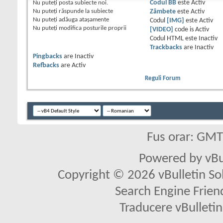
Nu puteţi
posta subiecte noi.
Codul BB
este
Activ
Nu puteţi
răspunde la subiecte
Zâmbete
este
Activ
Nu puteţi
adăuga ataşamente
Codul
[IMG]
este
Activ
Nu puteţi
modifica posturile proprii
[VIDEO]
code is
Activ
Codul HTML este
Inactiv
Trackbacks
are
Inactiv
Pingbacks
are
Inactiv
Refbacks
are
Activ
Reguli Forum
Fus orar: GM
Powered by vBu
Copyright © 2026 vBulletin Solu
Search Engine Frien
Traducere vBullet