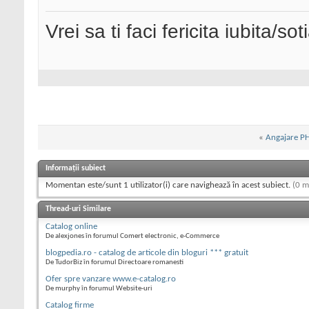
Vrei sa ti faci fericita iubita/s
«
Angajare PH
Informații subiect
Momentan este/sunt 1 utilizator(i) care navighează în acest subiect.
(0 m
Thread-uri Similare
Catalog online
De alexjones în forumul Comert electronic, e-Commerce
blogpedia.ro - catalog de articole din bloguri *** gratuit
De TudorBiz în forumul Directoare romanesti
Ofer spre vanzare www.e-catalog.ro
De murphy în forumul Website-uri
Catalog firme