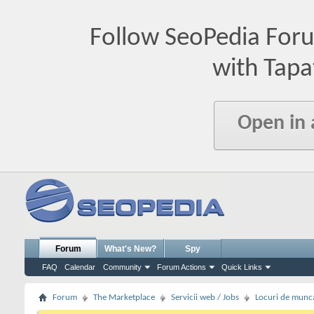
Follow SeoPedia For
with Tapa
Open in
Forum
What's New?
Spy
FAQ
Calendar
Community
Forum Actions
Quick Links
Forum
The Marketplace
Servicii web / Jobs
Locuri de munc