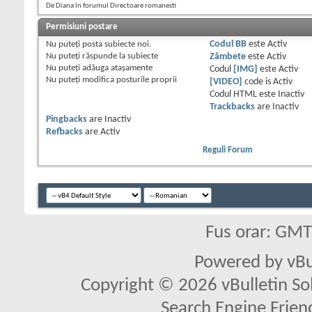
De Diana în forumul Directoare romanesti
Permisiuni postare
Nu puteţi
posta subiecte noi.
Codul BB
este
Activ
Nu puteţi
răspunde la subiecte
Zâmbete
este
Activ
Nu puteţi
adăuga ataşamente
Codul
[IMG]
este
Activ
Nu puteţi
modifica posturile proprii
[VIDEO]
code is
Activ
Codul HTML este
Inactiv
Trackbacks
are
Inactiv
Pingbacks
are
Inactiv
Refbacks
are
Activ
Reguli Forum
Fus orar: GM
Powered by vBu
Copyright © 2026 vBulletin Solu
Search Engine Frien