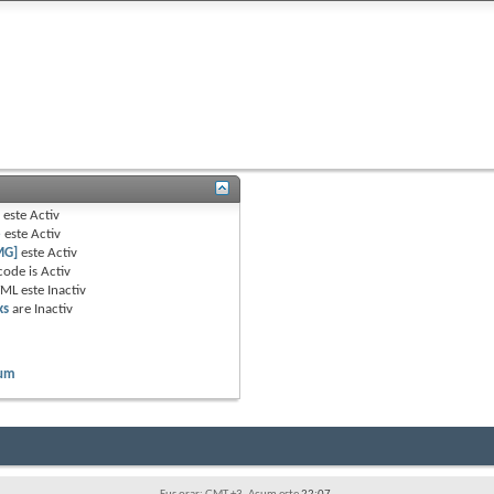
B
este
Activ
e
este
Activ
MG]
este
Activ
code is
Activ
TML este
Inactiv
ks
are
Inactiv
rum