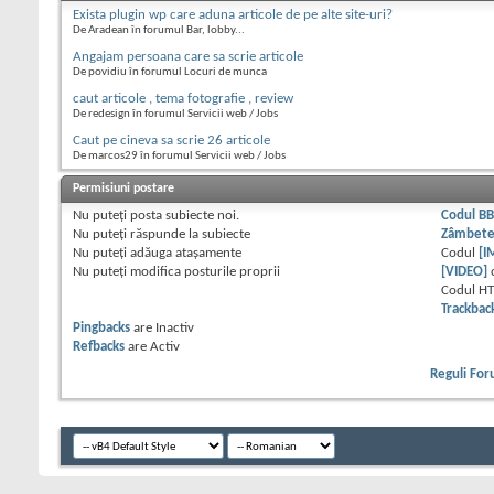
Exista plugin wp care aduna articole de pe alte site-uri?
De Aradean în forumul Bar, lobby...
Angajam persoana care sa scrie articole
De povidiu în forumul Locuri de munca
caut articole , tema fotografie , review
De redesign în forumul Servicii web / Jobs
Caut pe cineva sa scrie 26 articole
De marcos29 în forumul Servicii web / Jobs
Permisiuni postare
Nu puteţi
posta subiecte noi.
Codul B
Nu puteţi
răspunde la subiecte
Zâmbet
Nu puteţi
adăuga ataşamente
Codul
[I
Nu puteţi
modifica posturile proprii
[VIDEO]
Codul H
Trackbac
Pingbacks
are
Inactiv
Refbacks
are
Activ
Reguli Fo