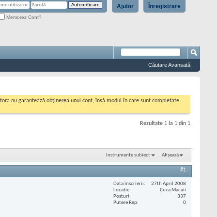
Ajutor
Înregistrare
Memorez Cont?
Căutare Avansată
cestora nu garantează obținerea unui cont, însă modul în care sunt completate
Rezultate 1 la 1 din 1
Instrumente subiect
Afișează
#1
Data înscrierii
27th April 2008
Locaţie
Cuca Macaii
Posturi
337
Putere Rep
0