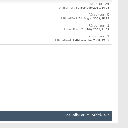
Răspunsuri:
24
Ultimul Post:
6th February 2011,
14:03
Răspunsuri:
0
Ultimul Post:
6th August 2009,
15:52
Răspunsuri:
1
Ultimul Post:
25th May 2009,
11:59
Răspunsuri:
1
Ultimul Post:
15th December 2008,
19:07
SeoPedia Forum
Arhivă
Sus