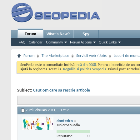
Forum
What's New?
Spy
FAQ
Calendar
Community
Forum Actions
Quick Links
Forum
The Marketplace
Servicii web / Jobs
Locuri de munc
SeoPedia este o comunitate inchisă
incă din 2008
. Pentru a beneficia de un c
ajută la obținerea acestuia.
Regulile si politica Seopedia
. Primul post ar trebu
Subiect:
Caut om care sa rescrie articole
23rd February 2011,
17:12
dontedro
Junior SeoPedia
Reputatie:
0