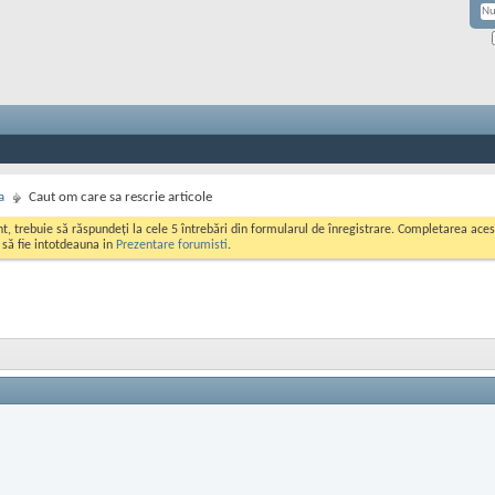
a
Caut om care sa rescrie articole
ont, trebuie să răspundeți la cele 5 întrebări din formularul de înregistrare. Completarea a
i să fie intotdeauna in
Prezentare forumisti
.