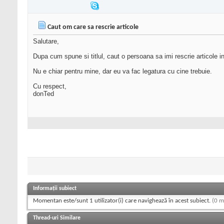
Caut om care sa rescrie articole
Salutare,
Dupa cum spune si titlul, caut o persoana sa imi rescrie articole 
Nu e chiar pentru mine, dar eu va fac legatura cu cine trebuie.
Cu respect,
donTed
Informații subiect
Momentan este/sunt 1 utilizator(i) care navighează în acest subiect.
(0 m
Thread-uri Similare