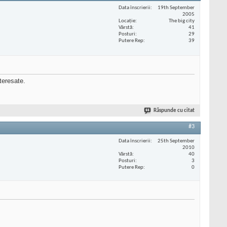
Data înscrierii
19th September
2005
Locaţie
The big city
Vârstă
41
Posturi
29
Putere Rep
39
teresate.
Răspunde cu citat
#3
Data înscrierii
25th September
2010
Vârstă
40
Posturi
3
Putere Rep
0