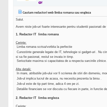
Cautam redactori web limba romana sau engleza
Salut.
Avem niste job-uri foarte interesante pentru studentii pasionati de 
1. Redactor IT  limba romana
Cerinte:
 Limba romana scrisa/vorbita la perfectie
 Cunostinte generale legate de IT, tehnologie si gadget-uri . Nu c
si sa fie pasionat, restul se invata in timp.
 Seriozitate maxima si capacitatea de a respecta sarcinile zilnice.
Alte detalii:
 In mare, atributiile job-ului vor fi scrierea de stiri din domeniu,
 Job-ul implica lucrul de acasa, nu necesita prezenta la birou .
 Job-ul este de tip part time, adica 4 ore pe zi.
 Detaliile financiare se vor discuta cu fiecare in parte, in functie de
2. Redactor IT  limba engleza
Cerinte: