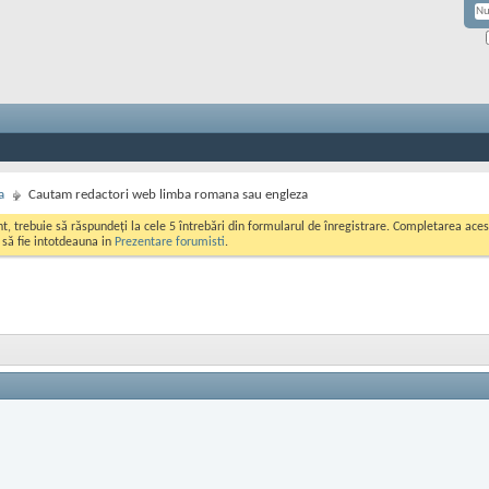
a
Cautam redactori web limba romana sau engleza
ont, trebuie să răspundeți la cele 5 întrebări din formularul de înregistrare. Completarea a
i să fie intotdeauna in
Prezentare forumisti
.