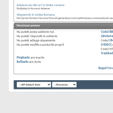
Adsense pe site-uri in limba romana
De Bobby în forumul Adsense
Stopwords In Limba Romana
De Ciprian Sorlea în forumul Discutii generale privind optimizarea si motoarele de ca
Permisiuni postare
Nu puteţi
posta subiecte noi.
Codul B
Nu puteţi
răspunde la subiecte
Zâmbet
Nu puteţi
adăuga ataşamente
Codul
[I
Nu puteţi
modifica posturile proprii
[VIDEO]
Codul H
Trackbac
Pingbacks
are
Inactiv
Refbacks
are
Activ
Reguli Fo