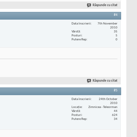
Răspunde cu citat
#4
Data înscrierii
7th November
2010
Vârstă
35
Posturi
5
Putere Rep
0
Răspunde cu citat
#5
Data înscrierii
24th October
2010
Locaţie
Zimnicea - Teleorman
Vârstă
44
Posturi
624
Putere Rep
34