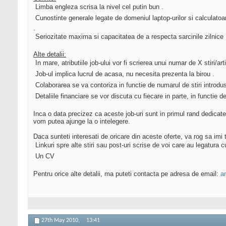
 Limba engleza scrisa la nivel cel putin bun .
 Cunostinte generale legate de domeniul laptop-urilor si calculatoa
.
 Seriozitate maxima si capacitatea de a respecta sarcinile zilnice 
Alte detalii:
 In mare, atributiile job-ului vor fi scrierea unui numar de X stiri/a
 Job-ul implica lucrul de acasa, nu necesita prezenta la birou .
 Colaborarea se va contoriza in functie de numarul de stiri introdus
 Detaliile financiare se vor discuta cu fiecare in parte, in functie de
Inca o data precizez ca aceste job-uri sunt in primul rand dedicat
vom putea ajunge la o intelegere.
Daca sunteti interesati de oricare din aceste oferte, va rog sa imi 
 Linkuri spre alte stiri sau post-uri scrise de voi care au legatu
 Un CV
Pentru orice alte detalii, ma puteti contacta pe adresa de email:
a
27th May 2010,
13:41