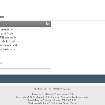
utare
B
este
Activ
e
este
Activ
MG]
este
Activ
code is
Activ
TML este
Inactiv
ks
are
Inactiv
rum
Fus orar: GMT +3. Acum este
21:17
.
Powered by vBulletin™ Versiunea 4.2.0
Copyright © 2026 vBulletin Solutions, Inc. Toate drepturile rezervate.
Search Engine Friendly URLs by
vBSEO
3.5.1 PL1
Traducere vBulletin™ in Romana:
Teascu Dorin