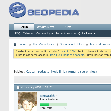
Forum
What's New?
Spy
FAQ
Calendar
Community
Forum Actions
Quick Links
Forum
The Marketplace
Servicii web / Jobs
Locuri de munc
SeoPedia este o comunitate inchisă
incă din 2008
. Pentru a beneficia de un c
ajută la obținerea acestuia.
Regulile si politica Seopedia
. Primul post ar trebu
Subiect:
Cautam redactori web limba romana sau engleza
5th January 2010,
13:02
Ringwraith
Junior SeoPedia
Reputatie:
39