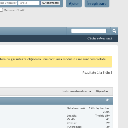
Ajutor
Înregistrare
Memorez Cont?
Căutare Avansată
cestora nu garantează obținerea unui cont, însă modul în care sunt completate
Rezultate 1 la 5 din 5
Instrumente subiect
Afișează
#1
Data înscrierii
19th September
2005
Locaţie
The big city
Vârstă
41
Posturi
29
Putere Rep
39