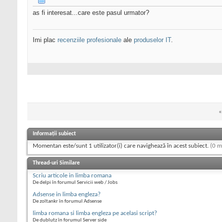
as fi interesat...care este pasul urmator?
Imi plac
recenziile profesionale
ale
produselor IT
.
«
Informații subiect
Momentan este/sunt 1 utilizator(i) care navighează în acest subiect.
(0 m
Thread-uri Similare
Scriu articole in limba romana
De delpi în forumul Servicii web / Jobs
Adsense in limba engleza?
De zoltankr în forumul Adsense
limba romana si limba engleza pe acelasi script?
De dublutz în forumul Server side