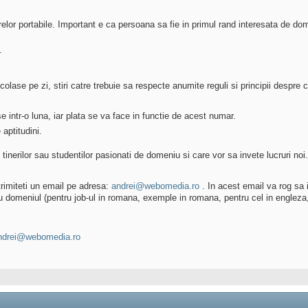
relor portabile. Important e ca persoana sa fie in primul rand interesata de dom
.
rticolase pe zi, stiri catre trebuie sa respecte anumite reguli si principii despre 
e intr-o luna, iar plata se va face in functie de acest numar.
 aptitudini.
e tinerilor sau studentilor pasionati de domeniu si care vor sa invete lucruri 
trimiteti un email pe adresa:
andrei@webomedia.ro
. In acest email va rog sa i
ra cu domeniul (pentru job-ul in romana, exemple in romana, pentru cel in engle
ndrei@webomedia.ro