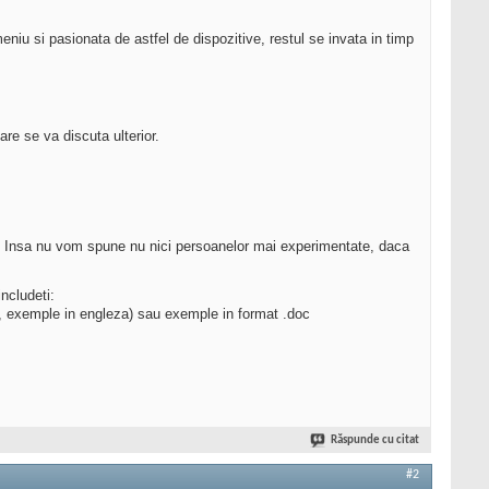
eniu si pasionata de astfel de dispozitive, restul se invata in timp
care se va discuta ulterior.
noi. Insa nu vom spune nu nici persoanelor mai experimentate, daca
ncludeti:
za, exemple in engleza) sau exemple in format .doc
Răspunde cu citat
#2