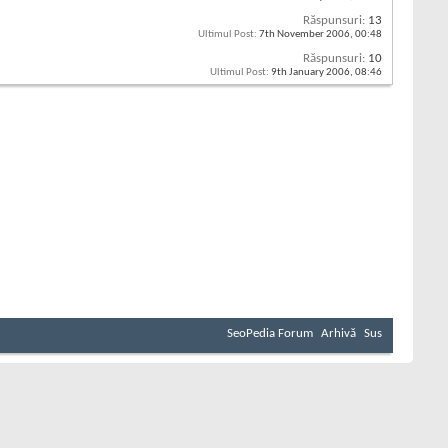
Răspunsuri:
13
Ultimul Post:
7th November 2006,
00:48
Răspunsuri:
10
Ultimul Post:
9th January 2006,
08:46
SeoPedia Forum
Arhivă
Sus