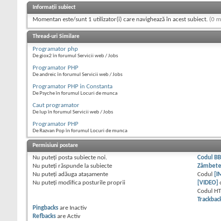
Informații subiect
Momentan este/sunt 1 utilizator(i) care navighează în acest subiect.
(0 m
Thread-uri Similare
Programator php
De giox2 în forumul Servicii web / Jobs
Programator PHP
De andreic în forumul Servicii web / Jobs
Programator PHP in Constanta
De Psyche în forumul Locuri de munca
Caut programator
De lup în forumul Servicii web / Jobs
Programator PHP
De Razvan Pop în forumul Locuri de munca
Permisiuni postare
Nu puteţi
posta subiecte noi.
Codul B
Nu puteţi
răspunde la subiecte
Zâmbet
Nu puteţi
adăuga ataşamente
Codul
[I
Nu puteţi
modifica posturile proprii
[VIDEO]
Codul H
Trackbac
Pingbacks
are
Inactiv
Refbacks
are
Activ