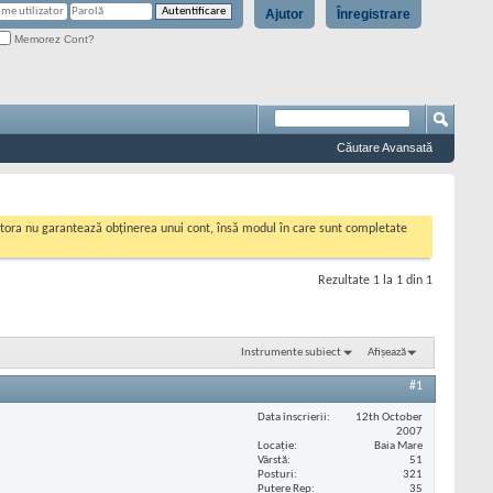
Ajutor
Înregistrare
Memorez Cont?
Căutare Avansată
cestora nu garantează obținerea unui cont, însă modul în care sunt completate
Rezultate 1 la 1 din 1
Instrumente subiect
Afișează
#1
Data înscrierii
12th October
2007
Locaţie
Baia Mare
Vârstă
51
Posturi
321
Putere Rep
35