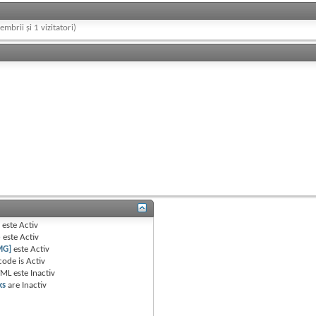
embrii și 1 vizitatori)
B
este
Activ
e
este
Activ
MG]
este
Activ
code is
Activ
TML este
Inactiv
ks
are
Inactiv