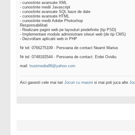
- cunostinte avansate XML
- cunostinte medii Javascript
- cunostinte avansate SQL baze de date
- cunostinte avansate HTML
- cunostinte medii Adobe Photoshop
Responsabilitati
- Realizare pagini web pe layouturi predefinite (tip PSD)
- Implementare module administrare siteuri web (de tip CMS)
- Dezvoltare aplicatii web in PHP
Nr tel: 0766275109 - Persoana de contact Neamt Marius
Nr tel: 0748192544 - Persoana de contact. Erdei Ovidiu
mail:
trustmedia99@yahoo.com
Aici gasesti cele mai tari
Jocuri cu masini
si mai poti juca alte
Joc