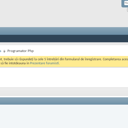
a
Programator Php
ont, trebuie să răspundeți la cele 5 întrebări din formularul de înregistrare. Completarea a
i să fie intotdeauna in
Prezentare forumisti
.