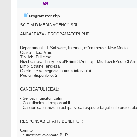
Programator Php
SC T M D MEDIA AGENCY SRL
ANGAJEAZA - PROGRAMATORI PHP
Departament: IT Software, Internet, eCommerce, New Media
Orasul: Baia Mare
Tip Job: Full time
Nivel cariera: Entry-Level/Primii 3 Ani Exp, Mid-Level/Peste 3 Ani
Limbi Straine: engleza
Oferta: se va negocia in urma interviului
Posturi disponibile: 2
CANDIDATUL IDEAL:
- Serios, muncitor, calm
- Constiincios si responsabil
- Capabil sa lucreze in echipa si sa respecte target-urile proiectelo
RESPONSABILITATI / BENEFICII:
Cerinte
- cunostinte avansate PHP