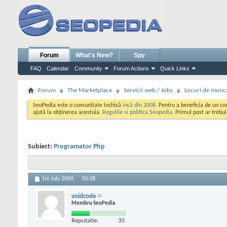
Forum
What's New?
Spy
FAQ
Calendar
Community
Forum Actions
Quick Links
Forum
The Marketplace
Servicii web / Jobs
Locuri de munc
SeoPedia este o comunitate inchisă
incă din 2008
. Pentru a beneficia de un c
ajută la obținerea acestuia.
Regulile si politica Seopedia
. Primul post ar trebu
Subiect:
Programator Php
1st July 2009,
10:38
voidcode
Membru SeoPedia
Reputatie:
35