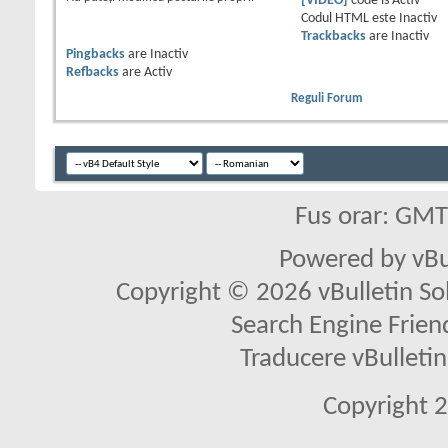
[VIDEO]
code is
Activ
Codul HTML este
Inactiv
Trackbacks
are
Inactiv
Pingbacks
are
Inactiv
Refbacks
are
Activ
Reguli Forum
Fus orar: GM
Powered by vBu
Copyright © 2026 vBulletin Solu
Search Engine Frien
Traducere vBullet
Copyright 