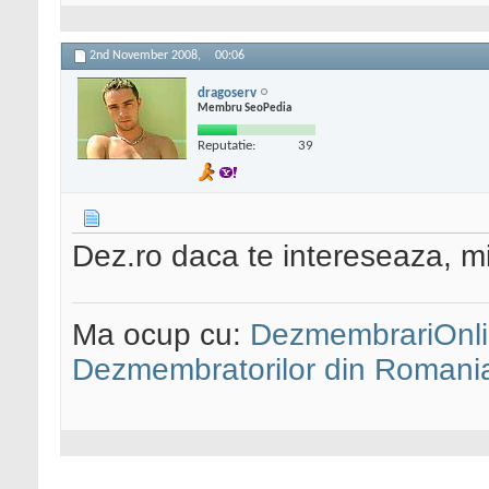
2nd November 2008,
00:06
dragoserv
Membru SeoPedia
Reputatie:
39
Dez.ro daca te intereseaza, mi
Ma ocup cu:
DezmembrariOnli
Dezmembratorilor din Romani