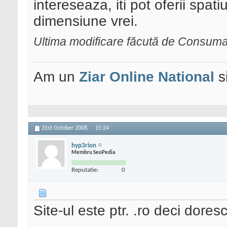
intereseaza, iti pot oferii spa
dimensiune vrei.
Ultima modificare făcută de Consuma
Am un
Ziar Online
National
s
31st October 2008,
15:24
hyp3rion
Membru SeoPedia
Reputatie:
0
Site-ul este ptr. .ro deci dores