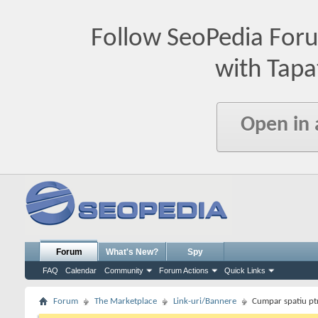
Follow SeoPedia For
with Tapa
Open in
Forum
What's New?
Spy
FAQ
Calendar
Community
Forum Actions
Quick Links
Forum
The Marketplace
Link-uri/Bannere
Cumpar spatiu pt