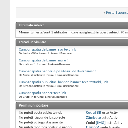
«
Posturi sponso
Informații subiect
Momentan este/sunt 1 utilizator(i) care navighează în acest subiect.
(0 m
Thread-uri Similare
Cumpar spatiu de banner sau text link
De Lucian00 în forumul Link-uri/Bannere
Cumpar spatiu de banner mare !
De matican în forumul Link-uri/Bannere
Cumpar spatiu banner-e pe site-uri de divertisment
De Marius Cristian în forumul Link-uri/Bannere
Cumpar spatiu publicitar: banner, banner text, textadd, link
De Serban Cristian în forumul Link-uri/Bannere
Cumpar spatiu banner/text link
De Ciufix în forumul Link-uri/Bannere
Permisiuni postare
Nu puteţi
posta subiecte noi.
Codul BB
este
Activ
Nu puteţi
răspunde la subiecte
Zâmbete
este
Activ
Nu puteţi
adăuga ataşamente
Codul
[IMG]
este
Activ
Nu puteţi
modifica posturile proprii