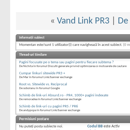
«
Vand Link PR3
|
De 
Informații subiect
Momentan este/sunt 1 utilizator(i) care navighează în acest subiect.
(0 m
Thread-uri Similare
Pagini focusate pe o tema sau pagini pentru fiecare subtema ?
De Nichita în forumul Discutii generale privind optimizarea si motoarele de cautare
Cumpar linkuri sitewide PR3 +
De Mar în forumul Link/banner exchange
Root vs. Sitewide vs. Reciprocal
De sobolanu în forumul Google
Schimb de link-uri Absurd.ro - PR4, 1000+ pagini indexate
De remoradea în forumul Link/banner exchange
Schimb de link-uri cu pagini PR5 / PR6
De andypopa în forumul Link/banner exchange
Permisiuni postare
Nu puteţi
posta subiecte noi.
Codul BB
este
Activ