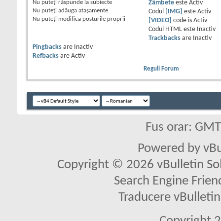
Nu puteţi
răspunde la subiecte
Zâmbete
este
Activ
Nu puteţi
adăuga ataşamente
Codul
[IMG]
este
Activ
Nu puteţi
modifica posturile proprii
[VIDEO]
code is
Activ
Codul HTML este
Inactiv
Trackbacks
are
Inactiv
Pingbacks
are
Inactiv
Refbacks
are
Activ
Reguli Forum
Fus orar: GM
Powered by vBu
Copyright © 2026 vBulletin Solu
Search Engine Frien
Traducere vBullet