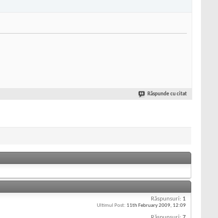
Răspunde cu citat
Răspunsuri:
1
Ultimul Post:
11th February 2009,
12:09
Răspunsuri:
7