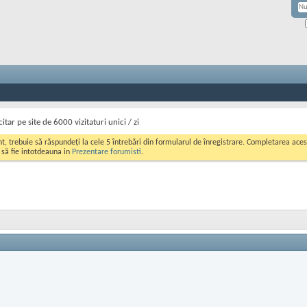
itar pe site de 6000 vizitaturi unici / zi
ont, trebuie să răspundeți la cele 5 întrebări din formularul de înregistrare. Completarea a
i să fie intotdeauna in
Prezentare forumisti
.