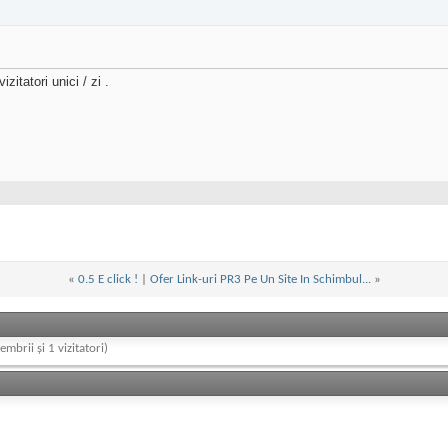
zitatori unici / zi .
«
0.5 E click !
|
Ofer Link-uri PR3 Pe Un Site In Schimbul...
»
embrii și 1 vizitatori)