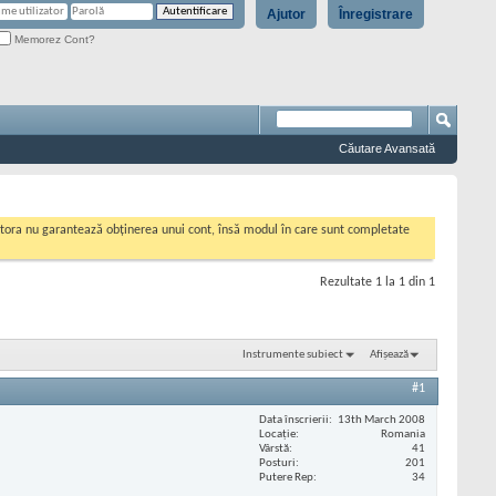
Ajutor
Înregistrare
Memorez Cont?
Căutare Avansată
cestora nu garantează obținerea unui cont, însă modul în care sunt completate
Rezultate 1 la 1 din 1
Instrumente subiect
Afișează
#1
Data înscrierii
13th March 2008
Locaţie
Romania
Vârstă
41
Posturi
201
Putere Rep
34