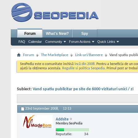
Forum
What's New?
Spy
FAQ
Calendar
Community
Forum Actions
Quick Links
Forum
The Marketplace
Link-uri/Bannere
Vand spatiu public
SeoPedia este o comunitate inchisă
incă din 2008
. Pentru a beneficia de un c
ajută la obținerea acestuia.
Regulile si politica Seopedia
. Primul post ar trebu
Subiect:
Vand spatiu publicitar pe site de 6000 vizitaturi unici / zi
23rd September 2008,
12:13
Addsite
Membru SeoPedia
Reputatie:
34