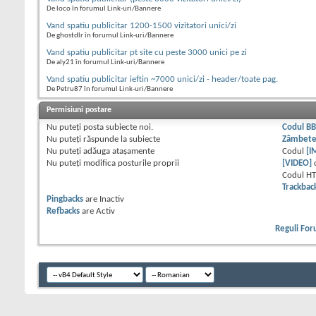
De loco în forumul Link-uri/Bannere
Vand spatiu publicitar 1200-1500 vizitatori unici/zi
De ghostdlr în forumul Link-uri/Bannere
Vand spatiu publicitar pt site cu peste 3000 unici pe zi
De aly21 în forumul Link-uri/Bannere
Vand spatiu publicitar ieftin ~7000 unici/zi - header/toate pag.
De Petru87 în forumul Link-uri/Bannere
Permisiuni postare
Nu puteţi
posta subiecte noi.
Codul B
Nu puteţi
răspunde la subiecte
Zâmbet
Nu puteţi
adăuga ataşamente
Codul
[I
Nu puteţi
modifica posturile proprii
[VIDEO]
Codul H
Trackbac
Pingbacks
are
Inactiv
Refbacks
are
Activ
Reguli Fo