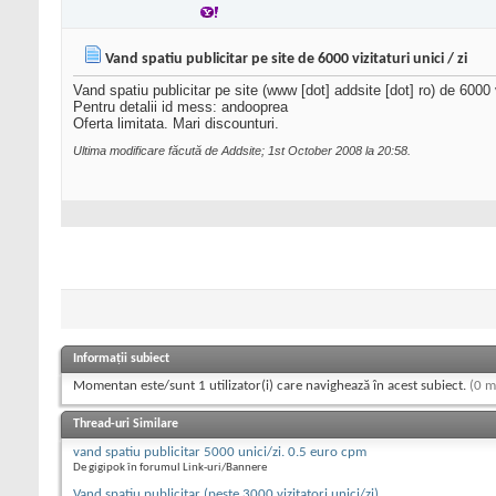
Vand spatiu publicitar pe site de 6000 vizitaturi unici / zi
Vand spatiu publicitar pe site (www [dot] addsite [dot] ro) de 6000 vi
Pentru detalii id mess: andooprea
Oferta limitata. Mari discounturi.
Ultima modificare făcută de Addsite; 1st October 2008 la
20:58
.
Informații subiect
Momentan este/sunt 1 utilizator(i) care navighează în acest subiect.
(0 m
Thread-uri Similare
vand spatiu publicitar 5000 unici/zi. 0.5 euro cpm
De gigipok în forumul Link-uri/Bannere
Vand spatiu publicitar (peste 3000 vizitatori unici/zi)