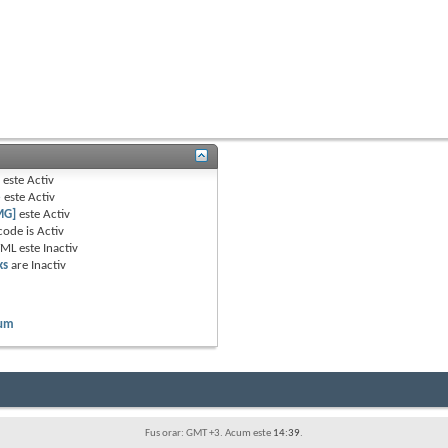
B
este
Activ
e
este
Activ
MG]
este
Activ
code is
Activ
TML este
Inactiv
ks
are
Inactiv
rum
Fus orar: GMT +3. Acum este
14:39
.