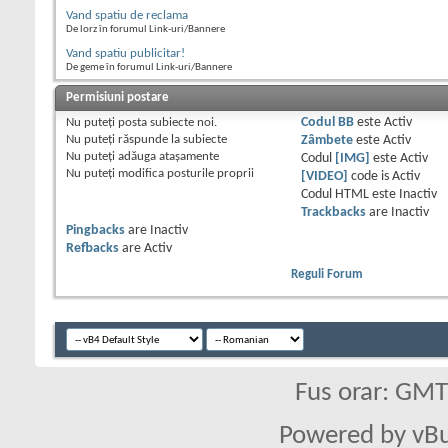
Vand spatiu de reclama
De lorz în forumul Link-uri/Bannere
Vand spatiu publicitar!
De geme în forumul Link-uri/Bannere
Permisiuni postare
Nu puteţi
posta subiecte noi.
Codul BB
este
Activ
Nu puteţi
răspunde la subiecte
Zâmbete
este
Activ
Nu puteţi
adăuga ataşamente
Codul
[IMG]
este
Activ
Nu puteţi
modifica posturile proprii
[VIDEO]
code is
Activ
Codul HTML este
Inactiv
Trackbacks
are
Inactiv
Pingbacks
are
Inactiv
Refbacks
are
Activ
Reguli Forum
Fus orar: GM
Powered by vBu