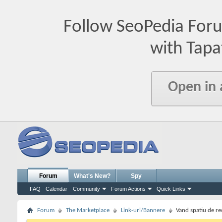
Follow SeoPedia For
with Tapa
Open in
Forum
What's New?
Spy
FAQ
Calendar
Community
Forum Actions
Quick Links
Forum
The Marketplace
Link-uri/Bannere
Vand spatiu de r