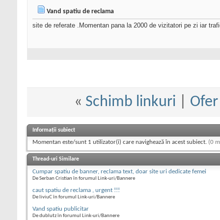
Vand spatiu de reclama
site de referate .Momentan pana la 2000 de vizitatori pe zi iar trafi
«
Schimb linkuri
|
Ofer
Informații subiect
Momentan este/sunt 1 utilizator(i) care navighează în acest subiect.
(0 m
Thread-uri Similare
Cumpar spatiu de banner, reclama text, doar site uri dedicate femei
De Serban Cristian în forumul Link-uri/Bannere
caut spatiu de reclama , urgent !!!
De liviuC în forumul Link-uri/Bannere
Vand spatiu publicitar
De dublutz în forumul Link-uri/Bannere