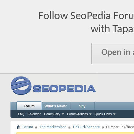
Follow SeoPedia For
with Tapa
Open in
Forum
What's New?
Spy
FAQ
Calendar
Community
Forum Actions
Quick Links
Forum
The Marketplace
Link-uri/Bannere
Cumpar link/ban