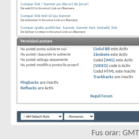
Cumpar link / banner pe site-uri de jocuri
De web10 în forumul Link-uri/Bannere
Cumpar link text si/sau banner
De slobodan în forumul Link-uri/Bannere
Cumpar spatiu publicitar: banner, banner text, textadd, link
De Serban Cristian în forumul Link-uri/Bannere
Permisiuni postare
Nu puteţi
posta subiecte noi.
Codul BB
este
Activ
Nu puteţi
răspunde la subiecte
Zâmbete
este
Activ
Nu puteţi
adăuga ataşamente
Codul
[IMG]
este
Activ
Nu puteţi
modifica posturile proprii
[VIDEO]
code is
Activ
Codul HTML este
Inactiv
Trackbacks
are
Inactiv
Pingbacks
are
Inactiv
Refbacks
are
Activ
Reguli Forum
Fus orar: GM