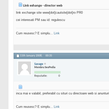
Link exhange - director web
link exchange site www[dot]cautsite[dot]ro PR0
cei interesati PM sau id: regulescu
Cum reusesc? E simplu...
Link
11th January 2008,
00:35
Savage
Membru SeoPedia
Reputatie:
0
inca mai e valabil, preferabil cu situri cu directoare web si anunt
Cum reusesc? E simplu...
Link