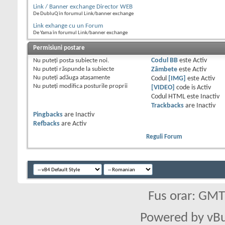
Link / Banner exchange Director WEB
De DubluQ în forumul Link/banner exchange
Link exhange cu un Forum
De Yama în forumul Link/banner exchange
Permisiuni postare
Nu puteţi
posta subiecte noi.
Codul BB
este
Activ
Nu puteţi
răspunde la subiecte
Zâmbete
este
Activ
Nu puteţi
adăuga ataşamente
Codul
[IMG]
este
Activ
Nu puteţi
modifica posturile proprii
[VIDEO]
code is
Activ
Codul HTML este
Inactiv
Trackbacks
are
Inactiv
Pingbacks
are
Inactiv
Refbacks
are
Activ
Reguli Forum
Fus orar: GM
Powered by vBu