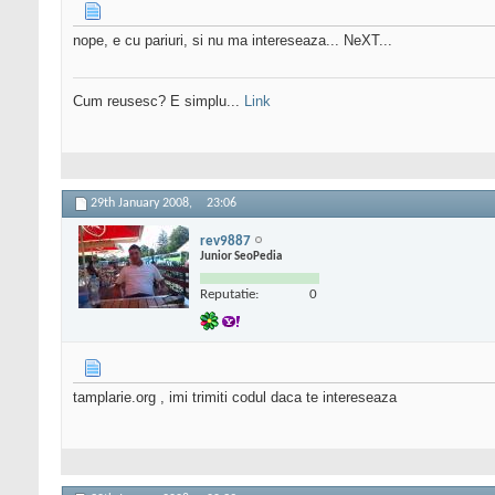
nope, e cu pariuri, si nu ma intereseaza... NeXT...
Cum reusesc? E simplu...
Link
29th January 2008,
23:06
rev9887
Junior SeoPedia
Reputatie:
0
tamplarie.org , imi trimiti codul daca te intereseaza