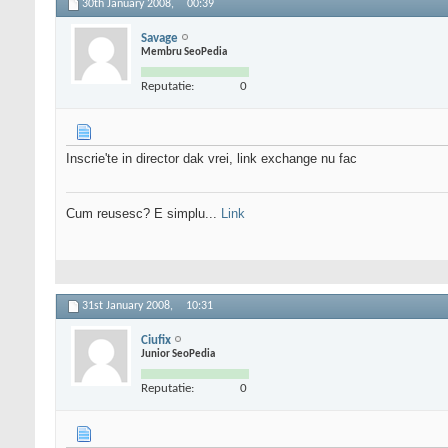
30th January 2008,
00:39
Savage
Membru SeoPedia
Reputatie:
0
Inscrie'te in director dak vrei, link exchange nu fac
Cum reusesc? E simplu...
Link
31st January 2008,
10:31
Ciufix
Junior SeoPedia
Reputatie:
0