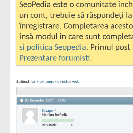
SeoPedia este o comunitate inc
un cont, trebuie să răspundeți la
înregistrare. Completarea acesto
însă modul în care sunt completa
si politica Seopedia
. Primul post 
Prezentare forumisti
.
Subiect:
Link exhange - director web
5th December 2007,
04:08
Savage
Membru SeoPedia
Reputatie:
0