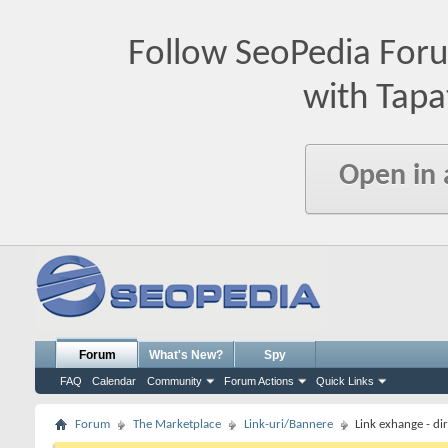
Follow SeoPedia For
with Tapa
Open in
Forum
What's New?
Spy
FAQ
Calendar
Community
Forum Actions
Quick Links
Forum
The Marketplace
Link-uri/Bannere
Link exhange - di