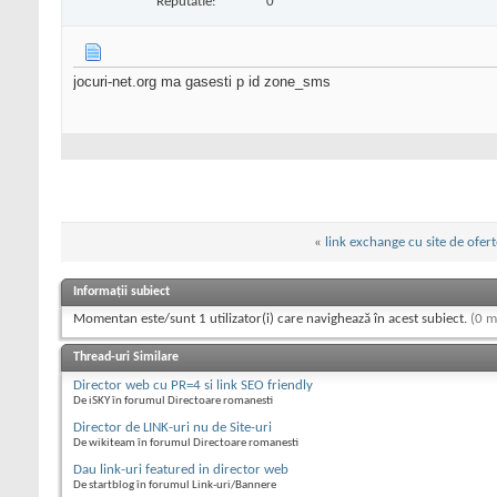
Reputatie:
0
jocuri-net.org ma gasesti p id zone_sms
«
link exchange cu site de ofe
Informații subiect
Momentan este/sunt 1 utilizator(i) care navighează în acest subiect.
(0 m
Thread-uri Similare
Director web cu PR=4 si link SEO friendly
De iSKY în forumul Directoare romanesti
Director de LINK-uri nu de Site-uri
De wikiteam în forumul Directoare romanesti
Dau link-uri featured in director web
De startblog în forumul Link-uri/Bannere