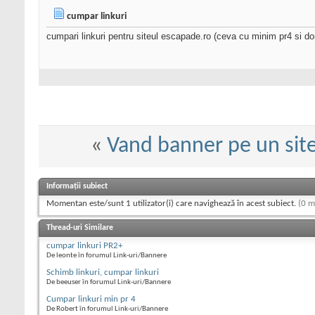
cumpar linkuri
cumpari linkuri pentru siteul escapade.ro (ceva cu minim pr4 si do
«
Vand banner pe un sit
Informații subiect
Momentan este/sunt 1 utilizator(i) care navighează în acest subiect.
(0 m
Thread-uri Similare
cumpar linkuri PR2+
De leonte în forumul Link-uri/Bannere
Schimb linkuri, cumpar linkuri
De beeuser în forumul Link-uri/Bannere
Cumpar linkuri min pr 4
De Robert în forumul Link-uri/Bannere