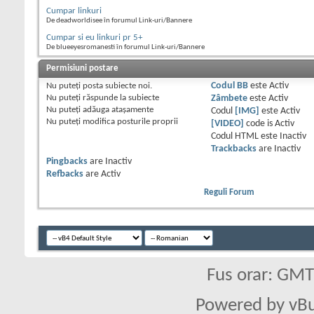
Cumpar linkuri
De deadworldisee în forumul Link-uri/Bannere
Cumpar si eu linkuri pr 5+
De blueeyesromanesti în forumul Link-uri/Bannere
Permisiuni postare
Nu puteţi
posta subiecte noi.
Codul BB
este
Activ
Nu puteţi
răspunde la subiecte
Zâmbete
este
Activ
Nu puteţi
adăuga ataşamente
Codul
[IMG]
este
Activ
Nu puteţi
modifica posturile proprii
[VIDEO]
code is
Activ
Codul HTML este
Inactiv
Trackbacks
are
Inactiv
Pingbacks
are
Inactiv
Refbacks
are
Activ
Reguli Forum
Fus orar: GM
Powered by vBu