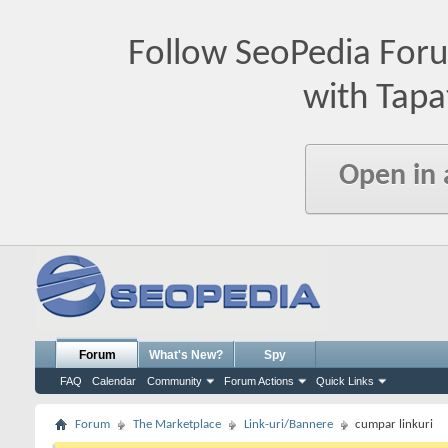
Follow SeoPedia For
with Tapa
Open in
Forum
What's New?
Spy
FAQ
Calendar
Community
Forum Actions
Quick Links
Forum
The Marketplace
Link-uri/Bannere
cumpar linkuri