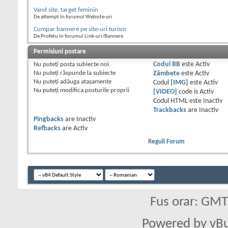
Vand site, target feminin
De attempt în forumul Website-uri
Cumpar bannere pe site-uri turism
De Profetu în forumul Link-uri/Bannere
Permisiuni postare
Nu puteţi
posta subiecte noi.
Codul BB
este
Activ
Nu puteţi
răspunde la subiecte
Zâmbete
este
Activ
Nu puteţi
adăuga ataşamente
Codul
[IMG]
este
Activ
Nu puteţi
modifica posturile proprii
[VIDEO]
code is
Activ
Codul HTML este
Inactiv
Trackbacks
are
Inactiv
Pingbacks
are
Inactiv
Refbacks
are
Activ
Reguli Forum
Fus orar: GM
Powered by vBu