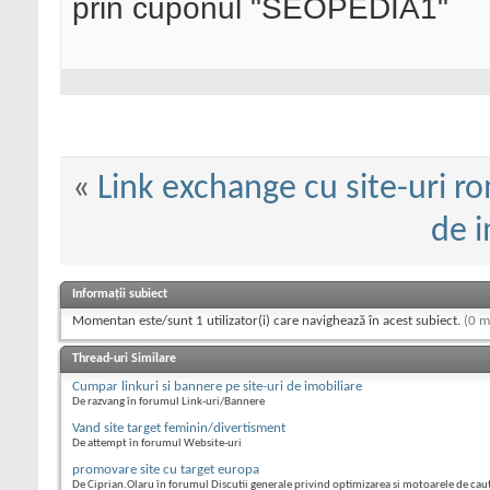
prin cuponul "SEOPEDIA1"
«
Link exchange cu site-uri r
de i
Informații subiect
Momentan este/sunt 1 utilizator(i) care navighează în acest subiect.
(0 m
Thread-uri Similare
Cumpar linkuri si bannere pe site-uri de imobiliare
De razvang în forumul Link-uri/Bannere
Vand site target feminin/divertisment
De attempt în forumul Website-uri
promovare site cu target europa
De Ciprian.Olaru în forumul Discutii generale privind optimizarea si motoarele de cau