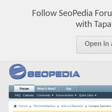
Follow SeoPedia For
with Tapa
Open in
Forum
What's New?
Spy
FAQ
Calendar
Community
Forum Actions
Quick Links
Forum
The Marketplace
Link-uri/Bannere
Cumpar bannere p