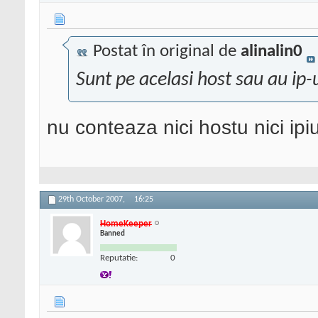
Postat în original de
alinalin0
Sunt pe acelasi host sau au ip-u
nu conteaza nici hostu nici ipiu
29th October 2007,
16:25
HomeKeeper
Banned
Reputatie:
0