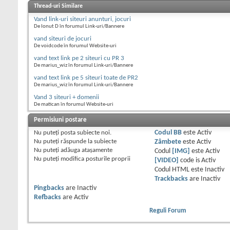
Thread-uri Similare
Vand link-uri siteuri anunturi, jocuri
De Ionut D în forumul Link-uri/Bannere
vand siteuri de jocuri
De voidcode în forumul Website-uri
vand text link pe 2 siteuri cu PR 3
De marius_wiz în forumul Link-uri/Bannere
vand text link pe 5 siteuri toate de PR2
De marius_wiz în forumul Link-uri/Bannere
Vand 3 siteuri + domenii
De matican în forumul Website-uri
Permisiuni postare
Nu puteţi
posta subiecte noi.
Codul BB
este
Activ
Nu puteţi
răspunde la subiecte
Zâmbete
este
Activ
Nu puteţi
adăuga ataşamente
Codul
[IMG]
este
Activ
Nu puteţi
modifica posturile proprii
[VIDEO]
code is
Activ
Codul HTML este
Inactiv
Trackbacks
are
Inactiv
Pingbacks
are
Inactiv
Refbacks
are
Activ
Reguli Forum