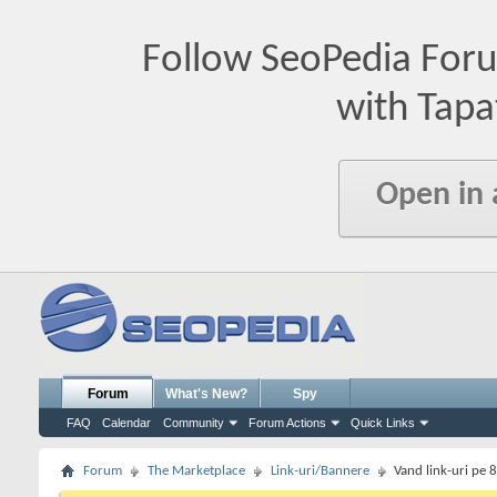
Follow SeoPedia For
with Tapa
Open in
Forum
What's New?
Spy
FAQ
Calendar
Community
Forum Actions
Quick Links
Forum
The Marketplace
Link-uri/Bannere
Vand link-uri pe 8