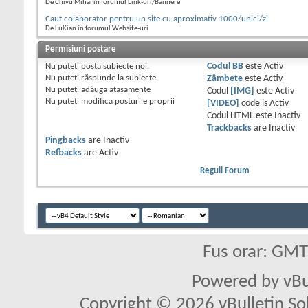
De Chivu Mihai în forumul Link-uri/Bannere
Caut colaborator pentru un site cu aproximativ 1000/unici/zi
De LuKian în forumul Website-uri
Permisiuni postare
Nu puteţi
posta subiecte noi.
Codul BB
este
Activ
Nu puteţi
răspunde la subiecte
Zâmbete
este
Activ
Nu puteţi
adăuga ataşamente
Codul
[IMG]
este
Activ
Nu puteţi
modifica posturile proprii
[VIDEO]
code is
Activ
Codul HTML este
Inactiv
Trackbacks
are
Inactiv
Pingbacks
are
Inactiv
Refbacks
are
Activ
Reguli Forum
Fus orar: GM
Powered by vBu
Copyright © 2026 vBulletin Solu