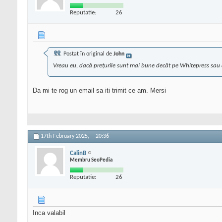
Reputatie:
26
Postat în original de
John
Vreau eu, dacă prețurile sunt mai bune decât pe Whitepress sau a
Da mi te rog un email sa iti trimit ce am. Mersi
17th February 2025,
20:36
CalinB
Membru SeoPedia
Reputatie:
26
Inca valabil