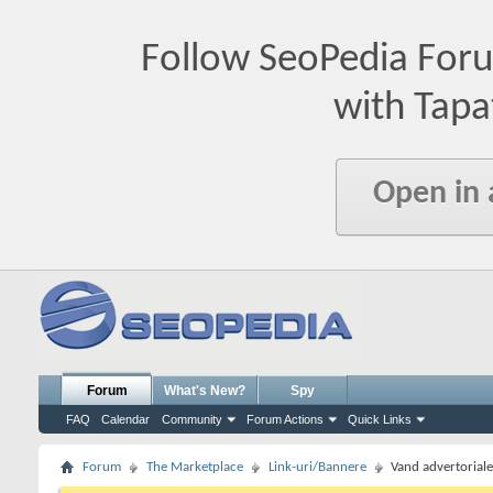
Follow SeoPedia For
with Tapa
Open in
Forum
What's New?
Spy
FAQ
Calendar
Community
Forum Actions
Quick Links
Forum
The Marketplace
Link-uri/Bannere
Vand advertoriale