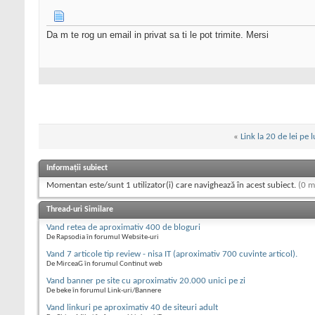
Da m te rog un email in privat sa ti le pot trimite. Mersi
«
Link la 20 de lei pe 
Informații subiect
Momentan este/sunt 1 utilizator(i) care navighează în acest subiect.
(0 m
Thread-uri Similare
Vand retea de aproximativ 400 de bloguri
De Rapsodia în forumul Website-uri
Vand 7 articole tip review - nisa IT (aproximativ 700 cuvinte articol).
De MirceaG în forumul Continut web
Vand banner pe site cu aproximativ 20.000 unici pe zi
De beke în forumul Link-uri/Bannere
Vand linkuri pe aproximativ 40 de siteuri adult