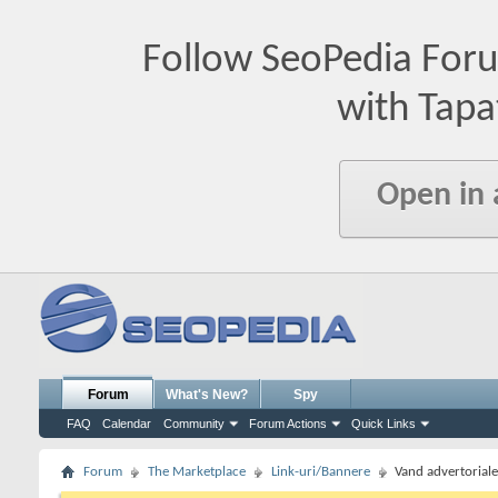
Follow SeoPedia For
with Tapa
Open in
Forum
What's New?
Spy
FAQ
Calendar
Community
Forum Actions
Quick Links
Forum
The Marketplace
Link-uri/Bannere
Vand advertoriale