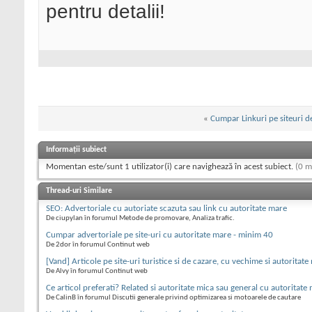
pentru detalii!
«
Cumpar Linkuri pe siteuri de
Informații subiect
Momentan este/sunt 1 utilizator(i) care navighează în acest subiect.
(0 m
Thread-uri Similare
SEO: Advertoriale cu autoriate scazuta sau link cu autoritate mare
De ciupylan în forumul Metode de promovare, Analiza trafic.
Cumpar advertoriale pe site-uri cu autoritate mare - minim 40
De 2dor în forumul Continut web
[Vand] Articole pe site-uri turistice si de cazare, cu vechime si autoritate
De Alvy în forumul Continut web
Ce articol preferati? Related si autoritate mica sau general cu autoritate
De CalinB în forumul Discutii generale privind optimizarea si motoarele de cautare