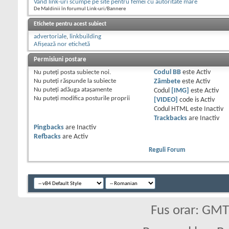
Vand link-uri scumpe pe site pentru femei cu autoritate mare
De Maldinii în forumul Link-uri/Bannere
Etichete pentru acest subiect
advertoriale
,
linkbuilding
Afișează nor etichetă
Permisiuni postare
Nu puteţi
posta subiecte noi.
Codul BB
este
Activ
Nu puteţi
răspunde la subiecte
Zâmbete
este
Activ
Nu puteţi
adăuga ataşamente
Codul
[IMG]
este
Activ
Nu puteţi
modifica posturile proprii
[VIDEO]
code is
Activ
Codul HTML este
Inactiv
Trackbacks
are
Inactiv
Pingbacks
are
Inactiv
Refbacks
are
Activ
Reguli Forum
Fus orar: GM