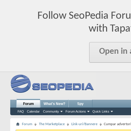
Follow SeoPedia For
with Tapa
Open in
Forum
What's New?
Spy
FAQ
Calendar
Community
Forum Actions
Quick Links
Forum
The Marketplace
Link-uri/Bannere
Cumpar advertori