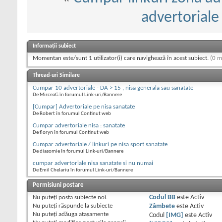
advertoriale 
Informații subiect
Momentan este/sunt 1 utilizator(i) care navighează în acest subiect.
(0 m
Thread-uri Similare
Cumpar 10 advertoriale - DA > 15 , nisa generala sau sanatate
De MirceaG în forumul Link-uri/Bannere
[Cumpar] Advertoriale pe nisa sanatate
De Robert în forumul Continut web
Cumpar advertoriale nisa : sanatate
De floryn în forumul Continut web
Cumpar advertoriale / linkuri pe nisa sport sanatate
De diasomie în forumul Link-uri/Bannere
cumpar advertoriale nisa sanatate si nu numai
De Emil Chelariu în forumul Link-uri/Bannere
Permisiuni postare
Nu puteţi
posta subiecte noi.
Codul BB
este
Activ
Nu puteţi
răspunde la subiecte
Zâmbete
este
Activ
Nu puteţi
adăuga ataşamente
Codul
[IMG]
este
Activ