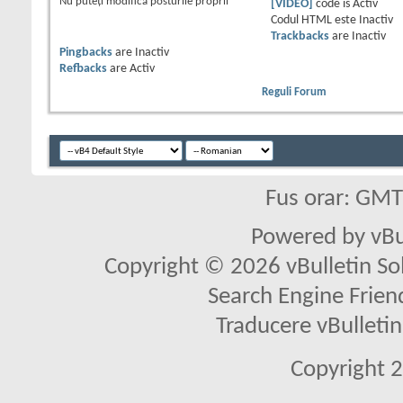
Nu puteţi
modifica posturile proprii
[VIDEO]
code is
Activ
Codul HTML este
Inactiv
Trackbacks
are
Inactiv
Pingbacks
are
Inactiv
Refbacks
are
Activ
Reguli Forum
Fus orar: GM
Powered by vBu
Copyright © 2026 vBulletin Solu
Search Engine Frien
Traducere vBullet
Copyright 