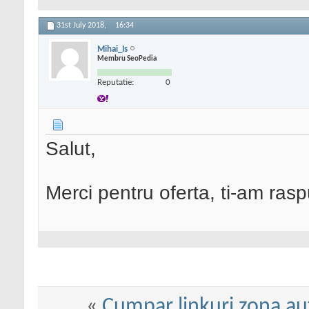
31st July 2018,
16:34
Mihai_Is
Membru SeoPedia
Reputatie:
0
Salut,
Merci pentru oferta, ti-am ras
«
Cumpar linkuri zona au