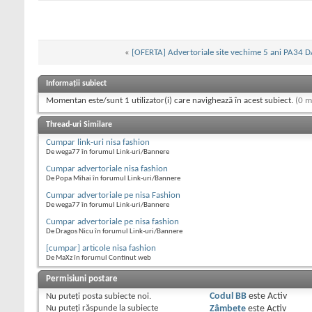
«
[OFERTA] Advertoriale site vechime 5 ani PA34
Informații subiect
Momentan este/sunt 1 utilizator(i) care navighează în acest subiect.
(0 m
Thread-uri Similare
Cumpar link-uri nisa fashion
De wega77 în forumul Link-uri/Bannere
Cumpar advertoriale nisa fashion
De Popa Mihai în forumul Link-uri/Bannere
Cumpar advertoriale pe nisa Fashion
De wega77 în forumul Link-uri/Bannere
Cumpar advertoriale pe nisa fashion
De Dragos Nicu în forumul Link-uri/Bannere
[cumpar] articole nisa fashion
De MaXz în forumul Continut web
Permisiuni postare
Nu puteţi
posta subiecte noi.
Codul BB
este
Activ
Nu puteţi
răspunde la subiecte
Zâmbete
este
Activ