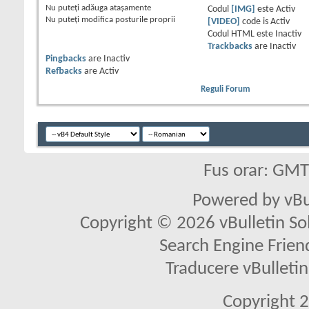
Nu puteţi
adăuga ataşamente
Codul
[IMG]
este
Activ
Nu puteţi
modifica posturile proprii
[VIDEO]
code is
Activ
Codul HTML este
Inactiv
Trackbacks
are
Inactiv
Pingbacks
are
Inactiv
Refbacks
are
Activ
Reguli Forum
Fus orar: GM
Powered by vBu
Copyright © 2026 vBulletin Solu
Search Engine Frien
Traducere vBullet
Copyright 