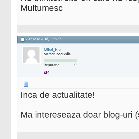
Multumesc
25th May 2018,
15:16
Mihai_Is
Membru SeoPedia
Reputatie:
0
Inca de actualitate!
Ma intereseaza doar blog-uri (s