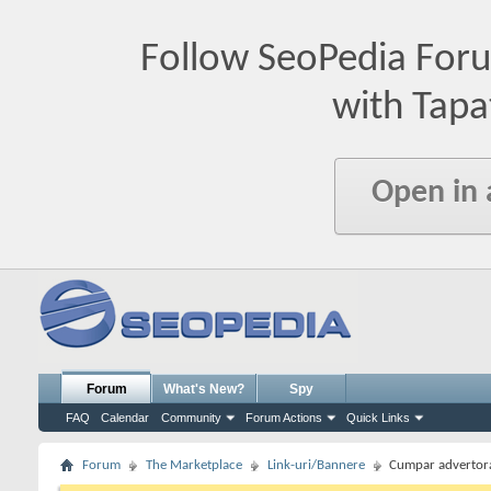
Follow SeoPedia For
with Tapa
Open in
Forum
What's New?
Spy
FAQ
Calendar
Community
Forum Actions
Quick Links
Forum
The Marketplace
Link-uri/Bannere
Cumpar advertora