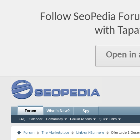
Follow SeoPedia For
with Tapa
Open in
Forum
What's New?
Spy
FAQ
Calendar
Community
Forum Actions
Quick Links
Forum
The Marketplace
Link-uri/Bannere
Oferta de 1 Decem