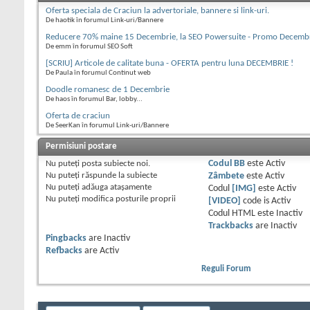
Oferta speciala de Craciun la advertoriale, bannere si link-uri.
De haotik în forumul Link-uri/Bannere
Reducere 70% maine 15 Decembrie, la SEO Powersuite - Promo Decemb
De emm în forumul SEO Soft
[SCRIU] Articole de calitate buna - OFERTA pentru luna DECEMBRIE !
De Paula în forumul Continut web
Doodle romanesc de 1 Decembrie
De haos în forumul Bar, lobby...
Oferta de craciun
De SeerKan în forumul Link-uri/Bannere
Permisiuni postare
Nu puteţi
posta subiecte noi.
Codul BB
este
Activ
Nu puteţi
răspunde la subiecte
Zâmbete
este
Activ
Nu puteţi
adăuga ataşamente
Codul
[IMG]
este
Activ
Nu puteţi
modifica posturile proprii
[VIDEO]
code is
Activ
Codul HTML este
Inactiv
Trackbacks
are
Inactiv
Pingbacks
are
Inactiv
Refbacks
are
Activ
Reguli Forum