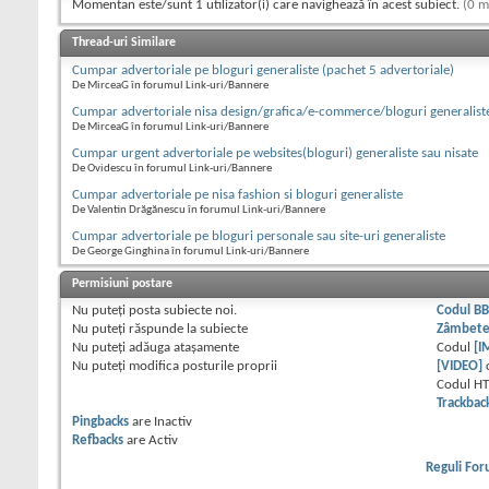
Momentan este/sunt 1 utilizator(i) care navighează în acest subiect.
(0 m
Thread-uri Similare
Cumpar advertoriale pe bloguri generaliste (pachet 5 advertoriale)
De MirceaG în forumul Link-uri/Bannere
Cumpar advertoriale nisa design/grafica/e-commerce/bloguri generalist
De MirceaG în forumul Link-uri/Bannere
Cumpar urgent advertoriale pe websites(bloguri) generaliste sau nisate
De Ovidescu în forumul Link-uri/Bannere
Cumpar advertoriale pe nisa fashion si bloguri generaliste
De Valentin Drăgănescu în forumul Link-uri/Bannere
Cumpar advertoriale pe bloguri personale sau site-uri generaliste
De George Ginghina în forumul Link-uri/Bannere
Permisiuni postare
Nu puteţi
posta subiecte noi.
Codul B
Nu puteţi
răspunde la subiecte
Zâmbet
Nu puteţi
adăuga ataşamente
Codul
[I
Nu puteţi
modifica posturile proprii
[VIDEO]
Codul H
Trackbac
Pingbacks
are
Inactiv
Refbacks
are
Activ
Reguli Fo