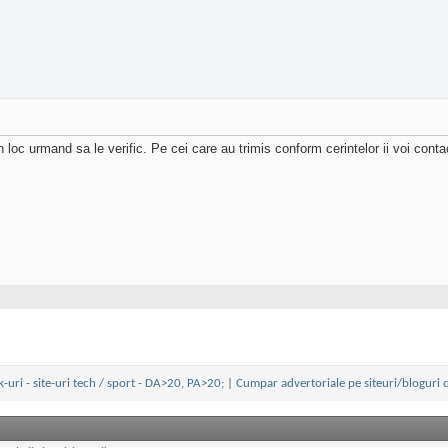
loc urmand sa le verific. Pe cei care au trimis conform cerintelor ii voi cont
uri - site-uri tech / sport - DA>20, PA>20;
|
Cumpar advertoriale pe siteuri/bloguri c