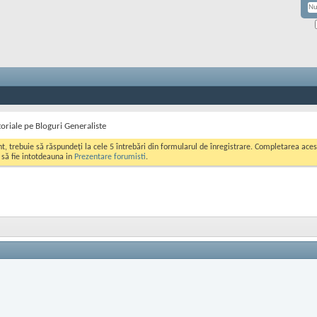
riale pe Bloguri Generaliste
ont, trebuie să răspundeți la cele 5 întrebări din formularul de înregistrare. Completarea a
i să fie intotdeauna in
Prezentare forumisti
.