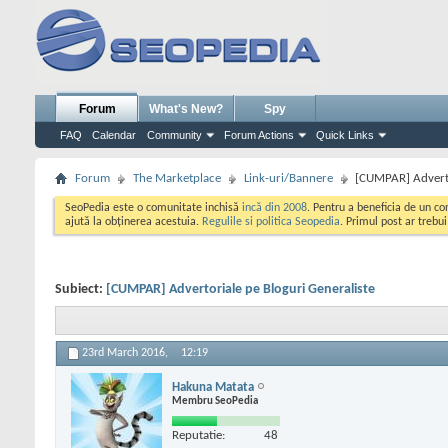
Forum
What's New?
Spy
FAQ
Calendar
Community
Forum Actions
Quick Links
Forum
The Marketplace
Link-uri/Bannere
[CUMPAR] Adverto
SeoPedia este o comunitate inchisă
incă din 2008
. Pentru a beneficia de un c
ajută la obținerea acestuia.
Regulile si politica Seopedia
. Primul post ar trebu
Subiect:
[CUMPAR] Advertoriale pe Bloguri Generaliste
23rd March 2016,
12:19
Hakuna Matata
Membru SeoPedia
Reputatie:
48