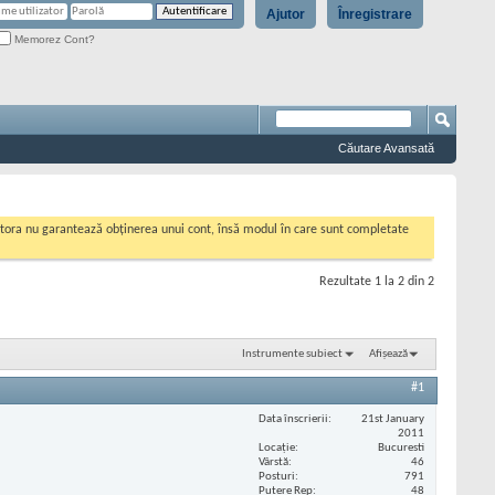
Ajutor
Înregistrare
Memorez Cont?
Căutare Avansată
cestora nu garantează obținerea unui cont, însă modul în care sunt completate
Rezultate 1 la 2 din 2
Instrumente subiect
Afișează
#1
Data înscrierii
21st January
2011
Locaţie
Bucuresti
Vârstă
46
Posturi
791
Putere Rep
48