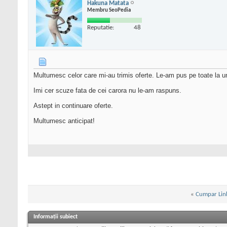
Hakuna Matata
Membru SeoPedia
Reputatie:
48
Multumesc celor care mi-au trimis oferte. Le-am pus pe toate la un 
Imi cer scuze fata de cei carora nu le-am raspuns.
Astept in continuare oferte.
Multumesc anticipat!
«
Cumpar Link-
Informații subiect