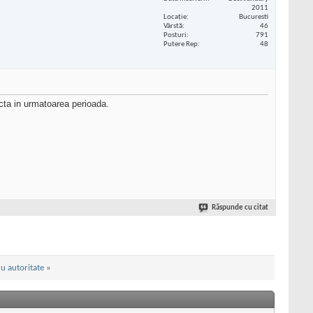
2011
Locaţie
Bucuresti
Vârstă
46
Posturi
791
Putere Rep
48
acta in urmatoarea perioada.
Răspunde cu citat
u autoritate
»