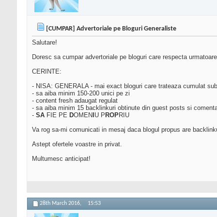
[CUMPAR] Advertoriale pe Bloguri Generaliste
Salutare!
Doresc sa cumpar advertoriale pe bloguri care respecta urmatoare
CERINTE:
- NISA: GENERALA - mai exact bloguri care trateaza cumulat subie
- sa aiba minim 150-200 unici pe zi
- content fresh adaugat regulat
- sa aiba minim 15 backlinkuri obtinute din guest posts si comentar
-
S
A
FIE PE
D
OMEN
I
U P
R
O
P
RIU
Va rog sa-mi comunicati in mesaj daca blogul propus are backlinkur
Astept ofertele voastre in privat.
Multumesc anticipat!
28th March 2016,
15:53