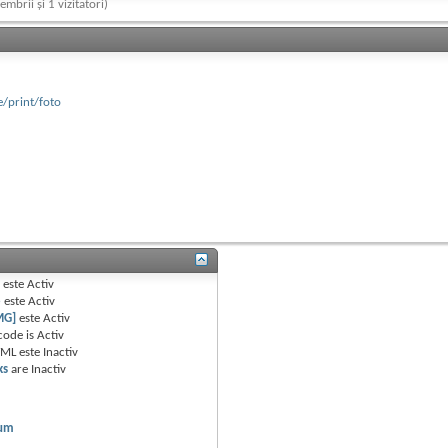
embrii și 1 vizitatori)
e/print/foto
B
este
Activ
e
este
Activ
MG]
este
Activ
code is
Activ
TML este
Inactiv
ks
are
Inactiv
rum