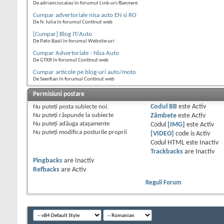
De adrianciocalau în forumul Link-uri/Bannere
Cumpar advertoriale nisa auto EN si RO
De N. Iulia în forumul Continut web
[Cumpar] Blog IT/Auto
De Pato Basil în forumul Website-uri
Cumpar Advertoriale - Nisa Auto
De GTXR în forumul Continut web
Cumpar articole pe blog-uri auto/moto
De SeerKan în forumul Continut web
Permisiuni postare
Nu puteţi
posta subiecte noi.
Codul BB
este
Activ
Nu puteţi
răspunde la subiecte
Zâmbete
este
Activ
Nu puteţi
adăuga ataşamente
Codul
[IMG]
este
Activ
Nu puteţi
modifica posturile proprii
[VIDEO]
code is
Activ
Codul HTML este
Inactiv
Trackbacks
are
Inactiv
Pingbacks
are
Inactiv
Refbacks
are
Activ
Reguli Forum