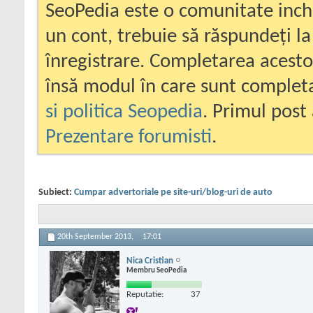
SeoPedia este o comunitate inc
un cont, trebuie să răspundeți la
înregistrare. Completarea acesto
însă modul în care sunt completa
si politica Seopedia
. Primul post 
Prezentare forumisti
.
Subiect:
Cumpar advertoriale pe site-uri/blog-uri de auto
20th September 2013,
17:01
Nica Cristian
Membru SeoPedia
Reputatie:
37