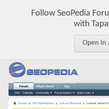
Follow SeoPedia For
with Tapa
Open in
Forum
What's New?
Spy
FAQ
Calendar
Community
Forum Actions
Quick Links
Forum
The Marketplace
Link-uri/Bannere
Cumpar advertoria