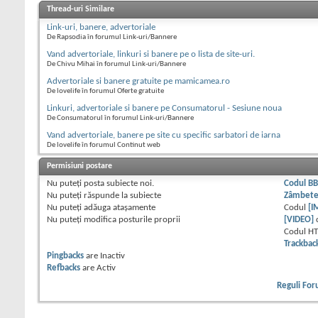
Thread-uri Similare
Link-uri, banere, advertoriale
De Rapsodia în forumul Link-uri/Bannere
Vand advertoriale, linkuri si banere pe o lista de site-uri.
De Chivu Mihai în forumul Link-uri/Bannere
Advertoriale si banere gratuite pe mamicamea.ro
De lovelife în forumul Oferte gratuite
Linkuri, advertoriale si banere pe Consumatorul - Sesiune noua
De Consumatorul în forumul Link-uri/Bannere
Vand advertoriale, banere pe site cu specific sarbatori de iarna
De lovelife în forumul Continut web
Permisiuni postare
Nu puteţi
posta subiecte noi.
Codul B
Nu puteţi
răspunde la subiecte
Zâmbet
Nu puteţi
adăuga ataşamente
Codul
[I
Nu puteţi
modifica posturile proprii
[VIDEO]
Codul H
Trackbac
Pingbacks
are
Inactiv
Refbacks
are
Activ
Reguli Fo