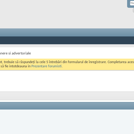
nere si advertoriale
ont, trebuie să răspundeți la cele 5 întrebări din formularul de înregistrare. Completarea a
i să fie intotdeauna in
Prezentare forumisti
.