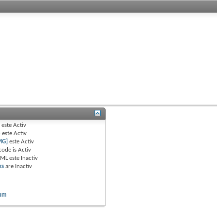
B
este
Activ
e
este
Activ
MG]
este
Activ
code is
Activ
TML este
Inactiv
ks
are
Inactiv
rum