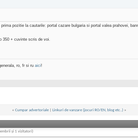
rima pozitie la cautarile: portal cazare bulgaria si portal valea prahovei, banne
o 350 + cuvinte scris de voi.
enerala, ro, fr si ru
aici
!
«
Cumpar advertoriale
|
Linkuri de vanzare (jocuri RO/EN, blog etc..)
»
embrii și 1 vizitatori)