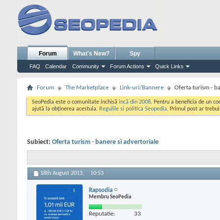
Forum
What's New?
Spy
FAQ
Calendar
Community
Forum Actions
Quick Links
Forum
The Marketplace
Link-uri/Bannere
Oferta turism - ba
SeoPedia este o comunitate inchisă
incă din 2008
. Pentru a beneficia de un c
ajută la obținerea acestuia.
Regulile si politica Seopedia
. Primul post ar trebu
Subiect:
Oferta turism - banere si advertoriale
18th August 2013,
10:53
Rapsodia
Membru SeoPedia
Reputatie:
33