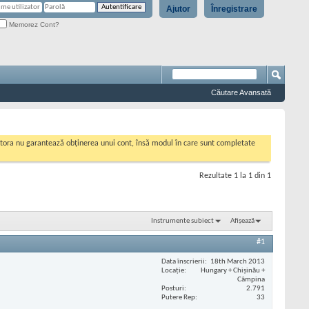
Ajutor
Înregistrare
Memorez Cont?
Căutare Avansată
cestora nu garantează obținerea unui cont, însă modul în care sunt completate
Rezultate 1 la 1 din 1
Instrumente subiect
Afișează
#1
Data înscrierii
18th March 2013
Locaţie
Hungary + Chișinău +
Câmpina
Posturi
2.791
Putere Rep
33