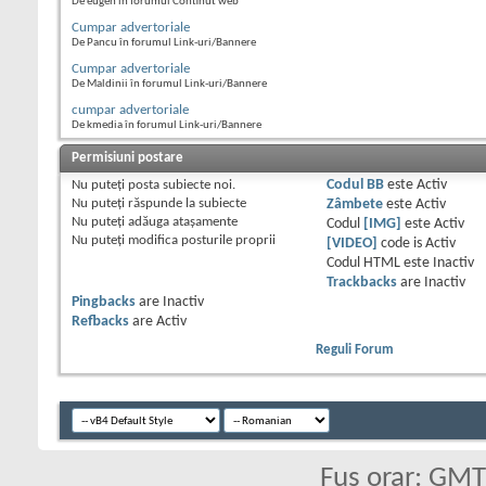
De eugen în forumul Continut web
Cumpar advertoriale
De Pancu în forumul Link-uri/Bannere
Cumpar advertoriale
De Maldinii în forumul Link-uri/Bannere
cumpar advertoriale
De kmedia în forumul Link-uri/Bannere
Permisiuni postare
Nu puteţi
posta subiecte noi.
Codul BB
este
Activ
Nu puteţi
răspunde la subiecte
Zâmbete
este
Activ
Nu puteţi
adăuga ataşamente
Codul
[IMG]
este
Activ
Nu puteţi
modifica posturile proprii
[VIDEO]
code is
Activ
Codul HTML este
Inactiv
Trackbacks
are
Inactiv
Pingbacks
are
Inactiv
Refbacks
are
Activ
Reguli Forum
Fus orar: GM