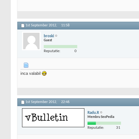
1st September 2012,
11:58
broski
Guest
Reputatie:
0
inca valabil
1st September 2012,
22:46
Radu.R
Membru SeoPedia
Reputatie:
31