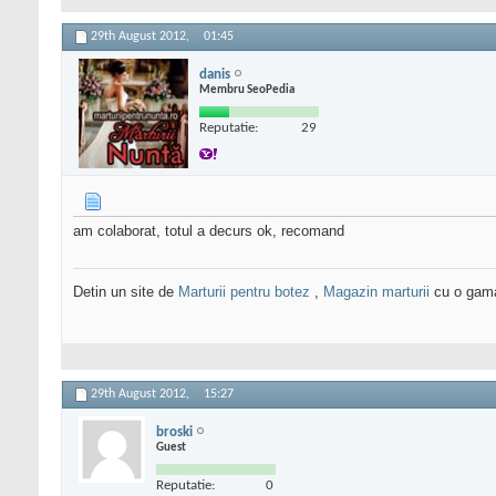
29th August 2012,
01:45
danis
Membru SeoPedia
Reputatie:
29
am colaborat, totul a decurs ok, recomand
Detin un site de
Marturii pentru botez
,
Magazin marturii
cu o gama 
29th August 2012,
15:27
broski
Guest
Reputatie:
0