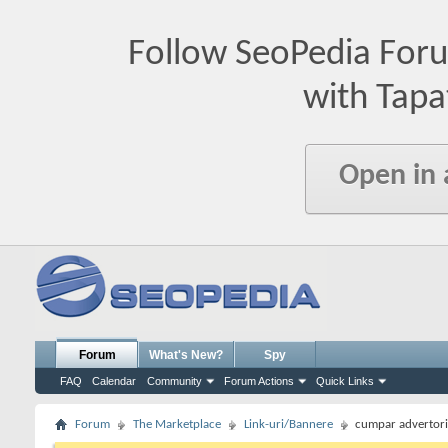
Follow SeoPedia For
with Tapa
Open in
Forum
What's New?
Spy
FAQ
Calendar
Community
Forum Actions
Quick Links
Forum
The Marketplace
Link-uri/Bannere
cumpar advertori