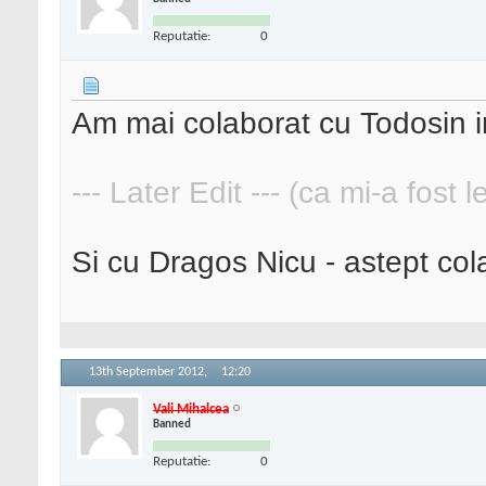
Reputatie:
0
Am mai colaborat cu Todosin in
--- Later Edit --- (ca mi-a fost 
Si cu Dragos Nicu - astept col
13th September 2012,
12:20
Vali Mihalcea
Banned
Reputatie:
0