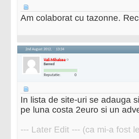
Am colaborat cu tazonne. Re
2nd August 2012,
13:34
Vali Mihalcea
Banned
Reputatie:
0
In lista de site-uri se adauga 
pe luna costa 2euro si un adve
--- Later Edit --- (ca mi-a fost 