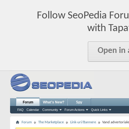
Follow SeoPedia For
with Tapa
Open in
Forum
What's New?
Spy
FAQ
Calendar
Community
Forum Actions
Quick Links
Forum
The Marketplace
Link-uri/Bannere
Vand advertoriale/