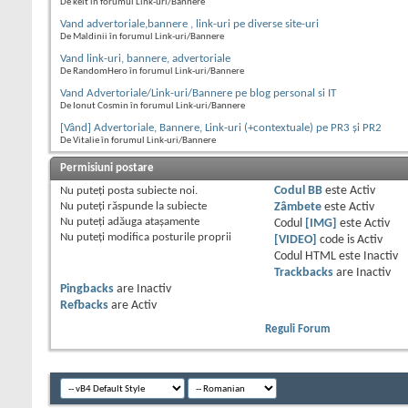
De kelt în forumul Link-uri/Bannere
Vand advertoriale,bannere , link-uri pe diverse site-uri
De Maldinii în forumul Link-uri/Bannere
Vand link-uri, bannere, advertoriale
De RandomHero în forumul Link-uri/Bannere
Vand Advertoriale/Link-uri/Bannere pe blog personal si IT
De Ionut Cosmin în forumul Link-uri/Bannere
[Vând] Advertoriale, Bannere, Link-uri (+contextuale) pe PR3 și PR2
De Vitalie în forumul Link-uri/Bannere
Permisiuni postare
Nu puteţi
posta subiecte noi.
Codul BB
este
Activ
Nu puteţi
răspunde la subiecte
Zâmbete
este
Activ
Nu puteţi
adăuga ataşamente
Codul
[IMG]
este
Activ
Nu puteţi
modifica posturile proprii
[VIDEO]
code is
Activ
Codul HTML este
Inactiv
Trackbacks
are
Inactiv
Pingbacks
are
Inactiv
Refbacks
are
Activ
Reguli Forum