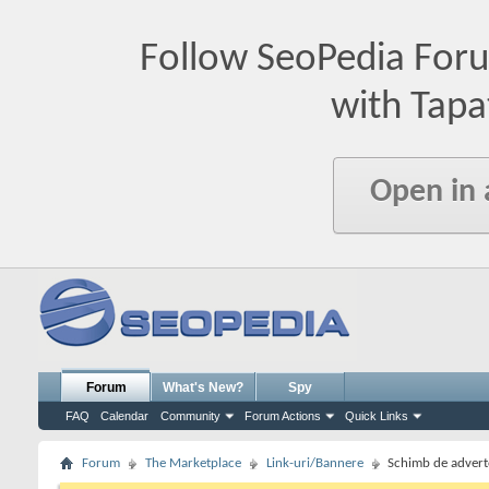
Follow SeoPedia For
with Tapa
Open in
Forum
What's New?
Spy
FAQ
Calendar
Community
Forum Actions
Quick Links
Forum
The Marketplace
Link-uri/Bannere
Schimb de advert