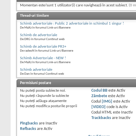
Momentan este/sunt 1 utilizator(i) care navighează în acest subiect.
(0 m
Thread-uri Similare
Schimb advertoriale : Public 2 advertoriale in schimbul 1 singur !
De MaXz în forumul Link-uri/Bannere
Schimb de advertoriale
De DRG în forumul Continut web
Schimb de advertoriale PR3+
De radeoN în forumul Link-uri/Bannere
Schimb Advertoriale - NEW !
De MaXz în forumul Link-uri/Bannere
Schimb advertoriale
De Dan în forumul Continut web
Permisiuni postare
Nu puteţi
posta subiecte noi.
Codul BB
este
Activ
Nu puteţi
răspunde la subiecte
Zâmbete
este
Activ
Nu puteţi
adăuga ataşamente
Codul
[IMG]
este
Activ
Nu puteţi
modifica posturile proprii
[VIDEO]
code is
Activ
Codul HTML este
Inactiv
Trackbacks
are
Inactiv
Pingbacks
are
Inactiv
Refbacks
are
Activ