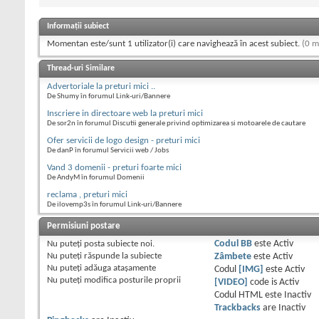
Informații subiect
Momentan este/sunt 1 utilizator(i) care navighează în acest subiect.
(0 m
Thread-uri Similare
Advertoriale la preturi mici ..
De Shumy în forumul Link-uri/Bannere
Inscriere in directoare web la preturi mici
De sor2n în forumul Discutii generale privind optimizarea si motoarele de cautare
Ofer servicii de logo design - preturi mici
De danP în forumul Servicii web / Jobs
Vand 3 domenii - preturi foarte mici
De AndyM în forumul Domenii
reclama , preturi mici
De ilovemp3s în forumul Link-uri/Bannere
Permisiuni postare
Nu puteţi
posta subiecte noi.
Codul BB
este
Activ
Nu puteţi
răspunde la subiecte
Zâmbete
este
Activ
Nu puteţi
adăuga ataşamente
Codul
[IMG]
este
Activ
Nu puteţi
modifica posturile proprii
[VIDEO]
code is
Activ
Codul HTML este
Inactiv
Trackbacks
are
Inactiv