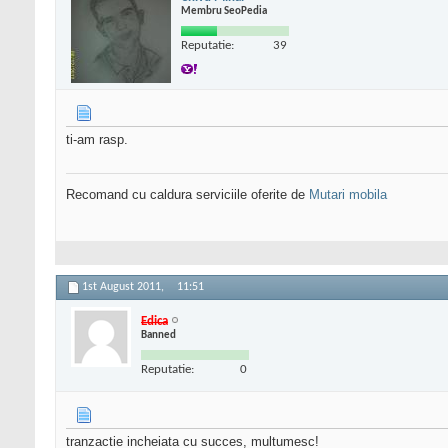
Membru SeoPedia
Reputatie:
39
ti-am rasp.
Recomand cu caldura serviciile oferite de
Mutari mobila
1st August 2011,
11:51
Edica
Banned
Reputatie:
0
tranzactie incheiata cu succes, multumesc!