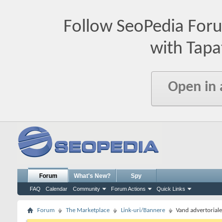
Follow SeoPedia For
with Tapa
Open in
Forum
What's New?
Spy
FAQ
Calendar
Community
Forum Actions
Quick Links
Forum
The Marketplace
Link-uri/Bannere
Vand advertoriale 