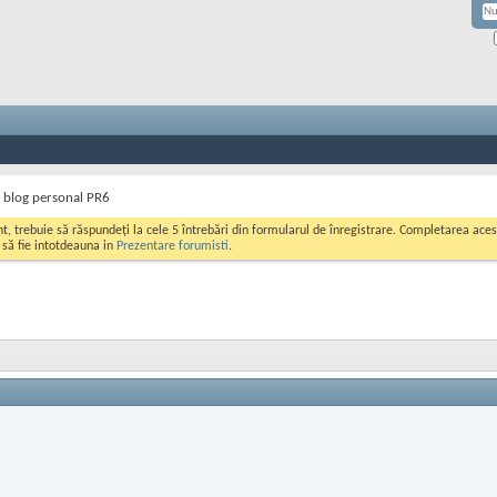
e blog personal PR6
ont, trebuie să răspundeți la cele 5 întrebări din formularul de înregistrare. Completarea a
i să fie intotdeauna in
Prezentare forumisti
.