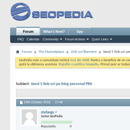
Forum
What's New?
Spy
FAQ
Calendar
Community
Forum Actions
Quick Links
Forum
The Marketplace
Link-uri/Bannere
Vand 5 link-uri p
SeoPedia este o comunitate inchisă
incă din 2008
. Pentru a beneficia de un c
ajută la obținerea acestuia.
Regulile si politica Seopedia
. Primul post ar trebu
Subiect:
Vand 5 link-uri pe blog personal PR6
19th October 2010,
17:46
stefangs
Junior SeoPedia
Reputatie:
0