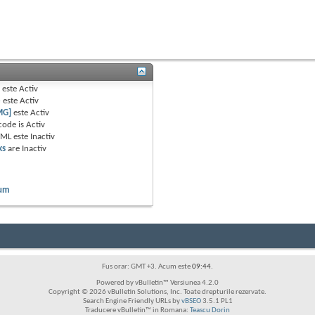
B
este
Activ
e
este
Activ
MG]
este
Activ
code is
Activ
TML este
Inactiv
ks
are
Inactiv
rum
Fus orar: GMT +3. Acum este
09:44
.
Powered by vBulletin™ Versiunea 4.2.0
Copyright © 2026 vBulletin Solutions, Inc. Toate drepturile rezervate.
Search Engine Friendly URLs by
vBSEO
3.5.1 PL1
Traducere vBulletin™ in Romana:
Teascu Dorin