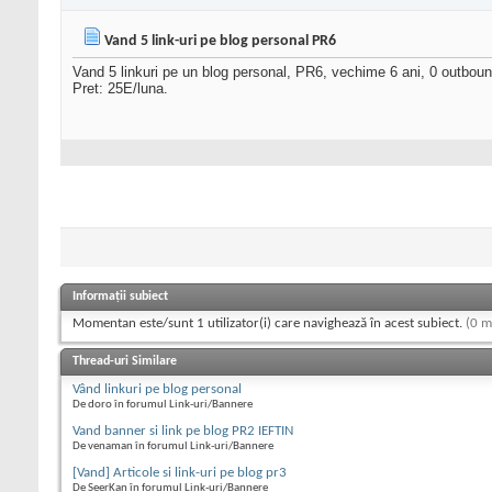
Vand 5 link-uri pe blog personal PR6
Vand 5 linkuri pe un blog personal, PR6, vechime 6 ani, 0 outbound
Pret: 25E/luna.
Informații subiect
Momentan este/sunt 1 utilizator(i) care navighează în acest subiect.
(0 m
Thread-uri Similare
Vând linkuri pe blog personal
De doro în forumul Link-uri/Bannere
Vand banner si link pe blog PR2 IEFTIN
De venaman în forumul Link-uri/Bannere
[Vand] Articole si link-uri pe blog pr3
De SeerKan în forumul Link-uri/Bannere