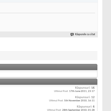
Răspunde cu citat
Răspunsuri:
16
Ultimul Post:
17th June 2011,
23:17
Răspunsuri:
12
Ultimul Post:
5th November 2010,
16:11
Răspunsuri:
6
Ultimul Post:
28th September 2010,
01:28