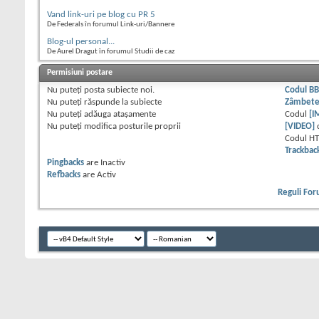
Vand link-uri pe blog cu PR 5
De Federals în forumul Link-uri/Bannere
Blog-ul personal...
De Aurel Dragut în forumul Studii de caz
Permisiuni postare
Nu puteţi
posta subiecte noi.
Codul B
Nu puteţi
răspunde la subiecte
Zâmbet
Nu puteţi
adăuga ataşamente
Codul
[I
Nu puteţi
modifica posturile proprii
[VIDEO]
Codul H
Trackbac
Pingbacks
are
Inactiv
Refbacks
are
Activ
Reguli Fo