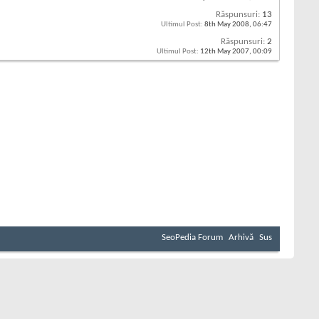
Răspunsuri:
13
Ultimul Post:
8th May 2008,
06:47
Răspunsuri:
2
Ultimul Post:
12th May 2007,
00:09
SeoPedia Forum
Arhivă
Sus