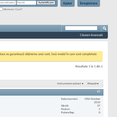
Ajutor
Înregistrare
Memorez Cont?
Căutare Avansată
cestora nu garantează obținerea unui cont, însă modul în care sunt completate
Rezultate 1 la 1 din 1
Instrumente subiect
Afișează
#1
Data înscrierii
19th October
2010
Vârstă
37
Posturi
1
Putere Rep
0