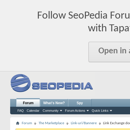
Follow SeoPedia For
with Tapa
Open in
Forum
What's New?
Spy
FAQ
Calendar
Community
Forum Actions
Quick Links
Forum
The Marketplace
Link-uri/Bannere
Link Exchange do