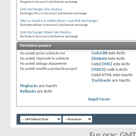
De geme în forumul Link/banner exchange
Link exchange nisa muzica
De Dragos Nicu în forumul Link/banner exchange
Site cu muzica si videoclipuri caut link exchange !
De frankcadillac în forumul Link/banner exchange
Link Exchange Siteuri de Muzica
De Silver în forumul Link/banner exchange
Permisiuni postare
Nu puteţi
posta subiecte noi.
Codul BB
este
Activ
Nu puteţi
răspunde la subiecte
Zâmbete
este
Activ
Nu puteţi
adăuga ataşamente
Codul
[IMG]
este
Activ
Nu puteţi
modifica posturile proprii
[VIDEO]
code is
Activ
Codul HTML este
Inactiv
Trackbacks
are
Inactiv
Pingbacks
are
Inactiv
Refbacks
are
Activ
Reguli Forum
Fus orar: GM