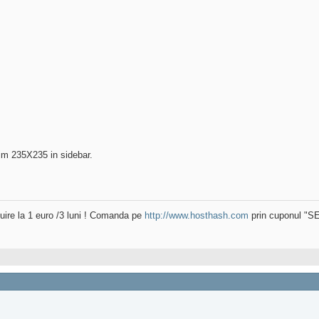
im 235X235 in sidebar.
uire la 1 euro /3 luni ! Comanda pe
http://www.hosthash.com
prin cuponul "