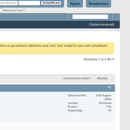
Ajutor
Înregistrare
Memorez Cont?
Căutare Avansată
cestora nu garantează obținerea unui cont, însă modul în care sunt completate
Rezultate 1 la 4 din 4
Instrumente subiect
Afișează
#1
Data înscrierii
25th August
2006
Locaţie
Timisoara
Posturi
746
Putere Rep
41