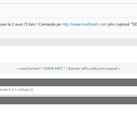
uire la 1 euro /3 luni ! Comanda pe
http://www.hosthash.com
prin cuponul "
«
vand posturi ! SUPER PRET !
|
Banner ieftin plata prin paypal
»
embrii și 1 vizitatori)