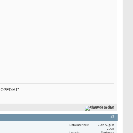
SEOPEDIA1"
Răspunde cu citat
#3
Data înscrierii
25th August
2006
Locaţie
Timisoara