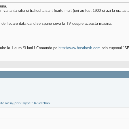
luna.
 varianta raliu si traficul a sarit foarte mult (ieri au fost 1900 si azi la ora 
ult de fiecare data cand se spune ceva la TV despre aceasta masina.
uire la 1 euro /3 luni ! Comanda pe
http://www.hosthash.com
prin cuponul "