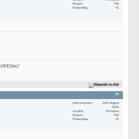
Posturi
746
Putere Rep
41
SEOPEDIA1"
Răspunde cu citat
#4
Data înscrierii
25th August
2006
Locaţie
Timisoara
Posturi
746
Putere Rep
41