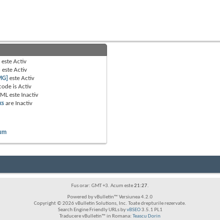
B
este
Activ
e
este
Activ
MG]
este
Activ
code is
Activ
TML este
Inactiv
ks
are
Inactiv
rum
Fus orar: GMT +3. Acum este
21:27
.
Powered by vBulletin™ Versiunea 4.2.0
Copyright © 2026 vBulletin Solutions, Inc. Toate drepturile rezervate.
Search Engine Friendly URLs by
vBSEO
3.5.1 PL1
Traducere vBulletin™ in Romana:
Teascu Dorin