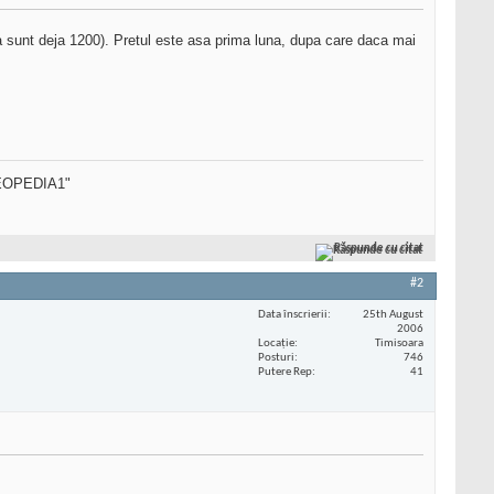
asta sunt deja 1200). Pretul este asa prima luna, dupa care daca mai
SEOPEDIA1"
Răspunde cu citat
#2
Data înscrierii
25th August
2006
Locaţie
Timisoara
Posturi
746
Putere Rep
41