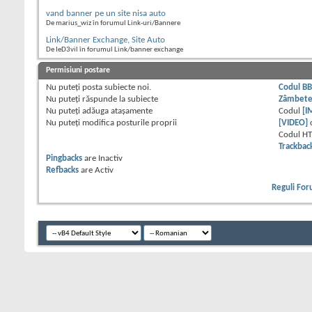
vand banner pe un site nisa auto
De marius_wiz în forumul Link-uri/Bannere
Link/Banner Exchange, Site Auto
De IeD3vil în forumul Link/banner exchange
Permisiuni postare
Nu puteţi
posta subiecte noi.
Codul B
Nu puteţi
răspunde la subiecte
Zâmbet
Nu puteţi
adăuga ataşamente
Codul
[I
Nu puteţi
modifica posturile proprii
[VIDEO]
Codul H
Trackbac
Pingbacks
are
Inactiv
Refbacks
are
Activ
Reguli Fo