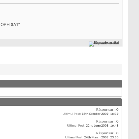
SEOPEDIA1"
Răspunde cu citat
Răspunsuri:
0
Ultimul Post:
18th October 2009,
16:39
Răspunsuri:
0
Ultimul Post:
22nd June 2009,
16:48
Răspunsuri:
0
Ultimul Post:
24th March 2009,
23:36