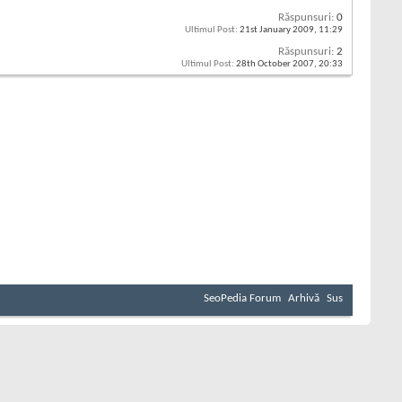
Răspunsuri:
0
Ultimul Post:
21st January 2009,
11:29
Răspunsuri:
2
Ultimul Post:
28th October 2007,
20:33
SeoPedia Forum
Arhivă
Sus