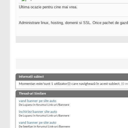
Ultima ocazie pentru cine mai vrea.
Administrare linux, hosting, domenii si SSL. Orice pachet de gazd
Informații subiect
Momentan este/sunt 1 utilizator(i) care navighează în acest subiect.
(0 m
Thread-uri Similare
vand banner pe site auto
De Lupanu în forumul Link-uri/Bannere
inchiriez banner site auto
De Lupanu în forumul Link-uri/Bannere
vand banner pe site auto
De SeerKan în forumul Link-uri/Bannere