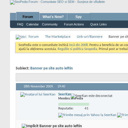
Forum
What's New?
Spy
FAQ
Calendar
Community
Forum Actions
Quick Links
Forum
The Marketplace
Link-uri/Bannere
Banner pe sit
SeoPedia este o comunitate inchisă
incă din 2008
. Pentru a beneficia de un c
ajută la obținerea acestuia.
Regulile si politica Seopedia
. Primul post ar trebu
Subiect:
Banner pe site auto ieftin
18th November 2009,
19:40
SeerKan
Membru SeoPedia
Reputatie:
41
Banner pe site auto ieftin