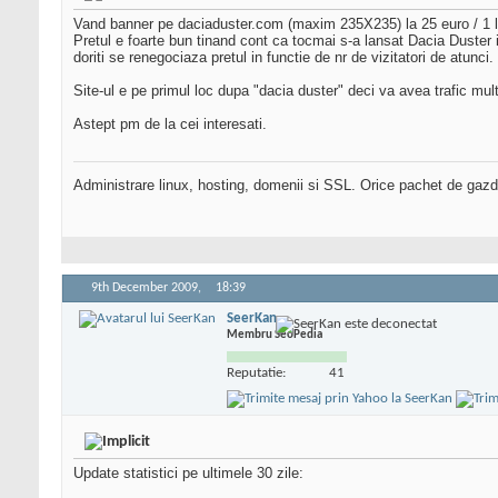
Vand banner pe daciaduster.com (maxim 235X235) la 25 euro / 1 
Pretul e foarte bun tinand cont ca tocmai s-a lansat Dacia Duster in
doriti se renegociaza pretul in functie de nr de vizitatori de atunci.
Site-ul e pe primul loc dupa "dacia duster" deci va avea trafic m
Astept pm de la cei interesati.
Administrare linux, hosting, domenii si SSL. Orice pachet de gazd
9th December 2009,
18:39
SeerKan
Membru SeoPedia
Reputatie:
41
Update statistici pe ultimele 30 zile: