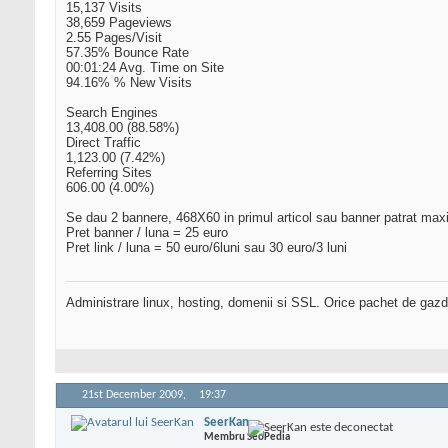
15,137 Visits
38,659 Pageviews
2.55 Pages/Visit
57.35% Bounce Rate
00:01:24 Avg. Time on Site
94.16% % New Visits
Search Engines
13,408.00 (88.58%)
Direct Traffic
1,123.00 (7.42%)
Referring Sites
606.00 (4.00%)
Se dau 2 bannere, 468X60 in primul articol sau banner patrat max
Pret banner / luna = 25 euro
Pret link / luna = 50 euro/6luni sau 30 euro/3 luni
Administrare linux, hosting, domenii si SSL. Orice pachet de gazd
21st December 2009,
19:37
SeerKan
Membru SeoPedia