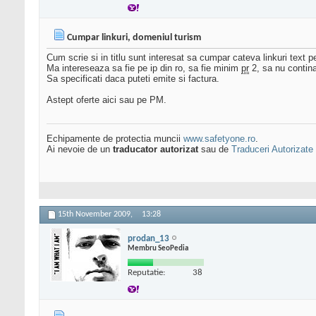
Cumpar linkuri, domeniul turism
Cum scrie si in titlu sunt interesat sa cumpar cateva linkuri text pe
Ma intereseaza sa fie pe ip din ro, sa fie minim
pr
2, sa nu contina
Sa specificati daca puteti emite si factura.
Astept oferte aici sau pe PM.
Echipamente de protectia muncii
www.safetyone.ro
.
Ai nevoie de un
traducator autorizat
sau de
Traduceri Autorizate
15th November 2009,
13:28
prodan_13
Membru SeoPedia
Reputatie:
38