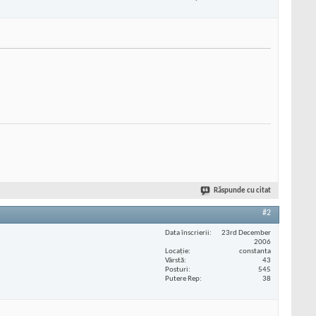
Răspunde cu citat
#2
Data înscrierii
23rd December
2006
Locaţie
constanta
Vârstă
43
Posturi
545
Putere Rep
38