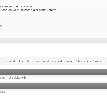
i sa vedem ce ii convine.
 asa ca va multumesc aici pentru oferte.
?
«
Vand Linkuri diferite nise
|
Vand reclama de craciun ! Site vechime 2 ani
»
embrii și 1 vizitatori)
liare