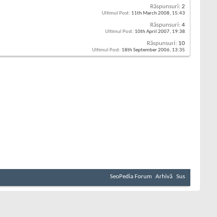
Răspunsuri:
2
Ultimul Post:
11th March 2008,
15:43
Răspunsuri:
4
Ultimul Post:
10th April 2007,
19:38
Răspunsuri:
10
Ultimul Post:
18th September 2006,
13:35
SeoPedia Forum
Arhivă
Sus