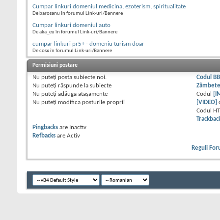
Cumpar linkuri domeniul medicina, ezoterism, spiritualitate
De barosanu în forumul Link-uri/Bannere
Cumpar linkuri domeniul auto
De aka_eu în forumul Link-uri/Bannere
cumpar linkuri pr5+ - domeniu turism doar
De cosx în forumul Link-uri/Bannere
Permisiuni postare
Nu puteţi
posta subiecte noi.
Codul B
Nu puteţi
răspunde la subiecte
Zâmbet
Nu puteţi
adăuga ataşamente
Codul
[I
Nu puteţi
modifica posturile proprii
[VIDEO]
Codul H
Trackbac
Pingbacks
are
Inactiv
Refbacks
are
Activ
Reguli Fo