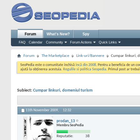
Forum
What's New?
Spy
FAQ
Calendar
Community
Forum Actions
Quick Links
Forum
The Marketplace
Link-uri/Bannere
Cumpar linkuri, 
SeoPedia este o comunitate inchisă
incă din 2008
. Pentru a beneficia de un c
ajută la obținerea acestuia.
Regulile si politica Seopedia
. Primul post ar trebu
Subiect:
Cumpar linkuri, domeniul turism
11th November 2009,
12:32
prodan_13
Membru SeoPedia
Reputatie:
38