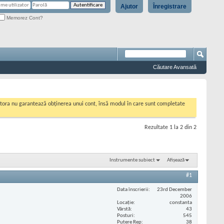
Ajutor
Înregistrare
Memorez Cont?
Căutare Avansată
cestora nu garantează obținerea unui cont, însă modul în care sunt completate
Rezultate 1 la 2 din 2
Instrumente subiect
Afișează
#1
Data înscrierii
23rd December
2006
Locaţie
constanta
Vârstă
43
Posturi
545
Putere Rep
38