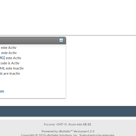
B
este
Activ
e
este
Activ
MG]
este
Activ
code is
Activ
TML este
Inactiv
ks
are
Inactiv
rum
Fus orar: GMT +3. Acum este
18:32
.
Powered by vBulletin™ Versiunea 4.2.0
Copyright © 2026 vBulletin Solutions, Inc. Toate drepturile rezervate.