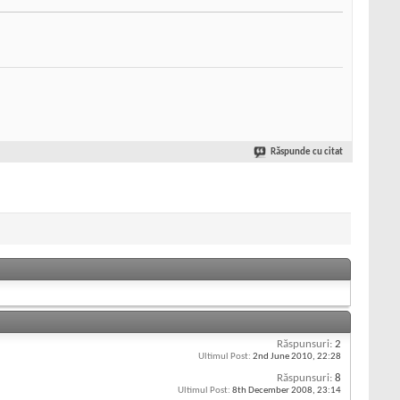
Răspunde cu citat
Răspunsuri:
2
Ultimul Post:
2nd June 2010,
22:28
Răspunsuri:
8
Ultimul Post:
8th December 2008,
23:14