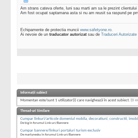
Am strans cateva oferte, luni sau marti am sa le prezint clientulu
Am fost ocupat saptamana asta si nu am reusit sa raspund pe pm,
Echipamente de protectia muncii
www.safetyone.ro
.
Ai nevoie de un
traducator autorizat
sau de
Traduceri Autorizate
Informații subiect
Momentan este/sunt 1 utilizator(i) care navighează în acest subiect.
(0 m
Thread-uri Similare
Cumpar linkuri/articole domeniul mobila, decoratiuni, constructii, imobi
De big în forumul Link-uri/Bannere
Cumpar bannere/linkuri portaluri turism exclusiv
De martynesku în forumul Link-uri/Bannere