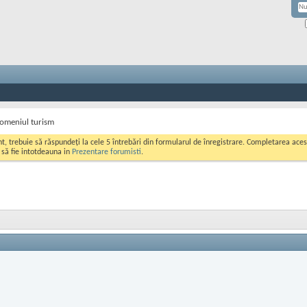
domeniul turism
ont, trebuie să răspundeți la cele 5 întrebări din formularul de înregistrare. Completarea a
i să fie intotdeauna in
Prezentare forumisti
.