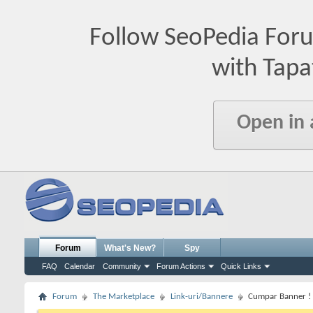
Follow SeoPedia For
with Tapa
Open in
Forum
What's New?
Spy
FAQ
Calendar
Community
Forum Actions
Quick Links
Forum
The Marketplace
Link-uri/Bannere
Cumpar Banner !