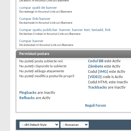
De asdirc în forumul Link-uri/Bannere
cumpar spatii de banner
De redesign în forumul Link-uri/Bannere
Cumpar link/banner
De daniweb în forumul Link-uri/Bannere
Cumpar spatiu publicitar: banner, banner text, textadd, link
De Serban Cristian în forumul Link-uri/Bannere
Cumpar banner
De slobodan în forumul Link-uri/Bannere
Permisiuni postare
Nu puteţi
posta subiecte noi.
Codul BB
este
Activ
Nu puteţi
răspunde la subiecte
Zâmbete
este
Activ
Nu puteţi
adăuga ataşamente
Codul
[IMG]
este
Activ
Nu puteţi
modifica posturile proprii
[VIDEO]
code is
Activ
Codul HTML este
Inactiv
Trackbacks
are
Inactiv
Pingbacks
are
Inactiv
Refbacks
are
Activ
Reguli Forum