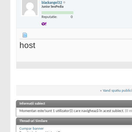
blackangel32
Junior SeoPedia
Reputatie:
0
host
«
Vand spatiu publici
Informații subiect
Momentan este/sunt 1 utilizator(i) care navighează în acest subiect.
(0 m
Thread-uri Similare
Cumpar banner