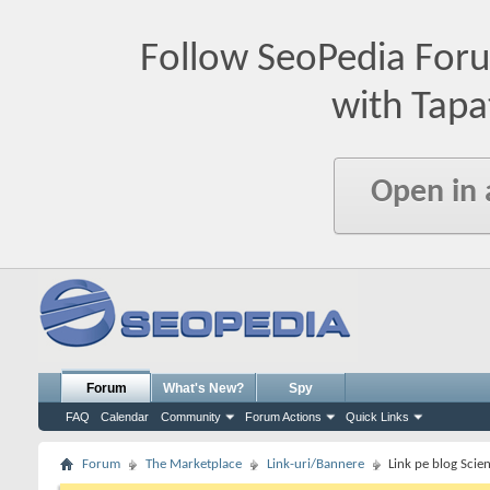
Follow SeoPedia For
with Tapa
Open in
Forum
What's New?
Spy
FAQ
Calendar
Community
Forum Actions
Quick Links
Forum
The Marketplace
Link-uri/Bannere
Link pe blog Scien