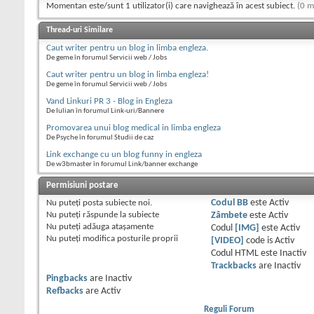
Momentan este/sunt 1 utilizator(i) care navighează în acest subiect.
(0 m
Thread-uri Similare
Caut writer pentru un blog in limba engleza.
De geme în forumul Servicii web / Jobs
Caut writer pentru un blog in limba engleza!
De geme în forumul Servicii web / Jobs
Vand Linkuri PR 3 - Blog in Engleza
De Iulian în forumul Link-uri/Bannere
Promovarea unui blog medical in limba engleza
De Psyche în forumul Studii de caz
Link exchange cu un blog funny in engleza
De w3bmaster în forumul Link/banner exchange
Permisiuni postare
Nu puteţi
posta subiecte noi.
Codul BB
este
Activ
Nu puteţi
răspunde la subiecte
Zâmbete
este
Activ
Nu puteţi
adăuga ataşamente
Codul
[IMG]
este
Activ
Nu puteţi
modifica posturile proprii
[VIDEO]
code is
Activ
Codul HTML este
Inactiv
Trackbacks
are
Inactiv
Pingbacks
are
Inactiv
Refbacks
are
Activ
Reguli Forum