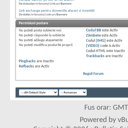
De slobodan în forumul Link-uri/Bannere
Link exchange pentru domeniile afaceri si investitii
De stefan în forumul Link-uri/Bannere
Permisiuni postare
Nu puteţi
posta subiecte noi.
Codul BB
este
Activ
Nu puteţi
răspunde la subiecte
Zâmbete
este
Activ
Nu puteţi
adăuga ataşamente
Codul
[IMG]
este
Activ
Nu puteţi
modifica posturile proprii
[VIDEO]
code is
Activ
Codul HTML este
Inactiv
Trackbacks
are
Inactiv
Pingbacks
are
Inactiv
Refbacks
are
Activ
Reguli Forum
Fus orar: GM
Powered by vBu