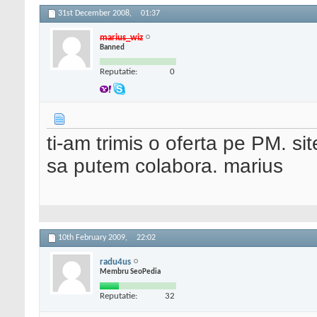
31st December 2008,
01:37
marius_wiz
Banned
Reputatie:
0
ti-am trimis o oferta pe PM. sit
sa putem colabora. marius
10th February 2009,
22:02
radu4us
Membru SeoPedia
Reputatie:
32