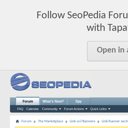
Follow SeoPedia For
with Tapa
Open in
Forum
What's New?
Spy
FAQ
Calendar
Community
Forum Actions
Quick Links
Forum
The Marketplace
Link-uri/Bannere
Link/banner exc