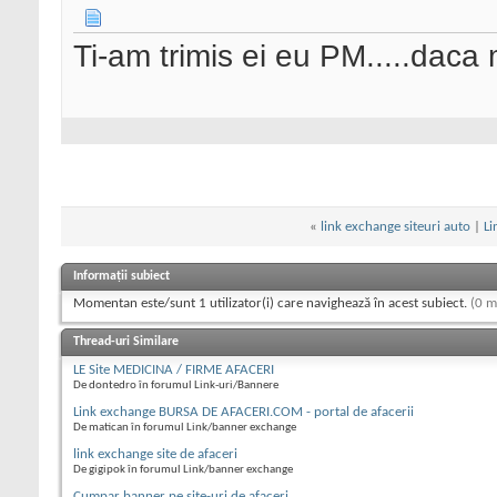
Ti-am trimis ei eu PM.....daca 
«
link exchange siteuri auto
|
Li
Informații subiect
Momentan este/sunt 1 utilizator(i) care navighează în acest subiect.
(0 m
Thread-uri Similare
LE Site MEDICINA / FIRME AFACERI
De dontedro în forumul Link-uri/Bannere
Link exchange BURSA DE AFACERI.COM - portal de afacerii
De matican în forumul Link/banner exchange
link exchange site de afaceri
De gigipok în forumul Link/banner exchange
Cumpar banner pe site-uri de afaceri