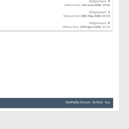
Răspunsuri:
9
Ultimul Post:
4th June 2008,
19:46
Răspunsuri:
1
Ultimul Post:
28th May 2008,
05:59
Răspunsuri:
0
Ultimul Post:
29th April 2008,
11:11
SeoPedia Forum
Arhivă
Sus