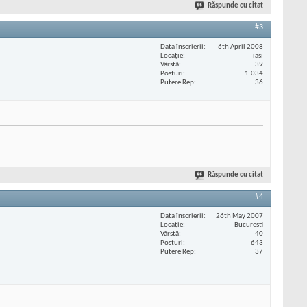
Răspunde cu citat
#3
Data înscrierii
6th April 2008
Locaţie
iasi
Vârstă
39
Posturi
1.034
Putere Rep
36
Răspunde cu citat
#4
Data înscrierii
26th May 2007
Locaţie
Bucuresti
Vârstă
40
Posturi
643
Putere Rep
37