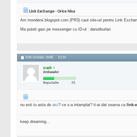
Link Exchange - Orice Nisa
Am mondenii.blogspot.com (PR3) caut site-uri pentru Link Exchange
Ma puteti gasi pe messenger cu ID-ul : danutburlan
25th October 2008,
23:34
crash
Ambasador
Reputatie:
35
nu esti tu asta de
aici
? ce s-a intamplat? ti-ai dat seama ca
link-
keep dreaming...