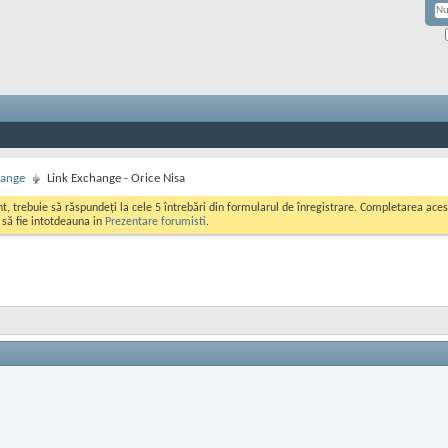
hange
Link Exchange - Orice Nisa
ont, trebuie să răspundeți la cele 5 întrebări din formularul de înregistrare. Completarea a
i să fie intotdeauna in
Prezentare forumisti
.