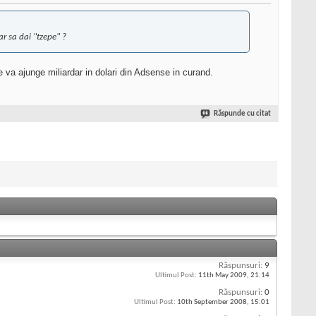
ar sa dai "tzepe" ?
e va ajunge miliardar in dolari din Adsense in curand.
Răspunde cu citat
Răspunsuri:
9
Ultimul Post:
11th May 2009,
21:14
Răspunsuri:
0
Ultimul Post:
10th September 2008,
15:01