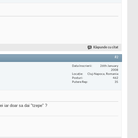
Răspunde cu citat
#2
Data înscrierii
26th January
2008
Locaţie
Cluj-Napoca, Romania
Posturi
462
Putere Rep
35
ei iar doar sa dai "tzepe" ?