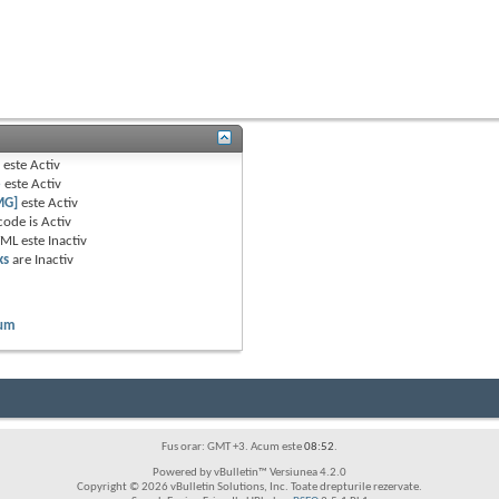
B
este
Activ
e
este
Activ
MG]
este
Activ
code is
Activ
TML este
Inactiv
ks
are
Inactiv
rum
Fus orar: GMT +3. Acum este
08:52
.
Powered by vBulletin™ Versiunea 4.2.0
Copyright © 2026 vBulletin Solutions, Inc. Toate drepturile rezervate.