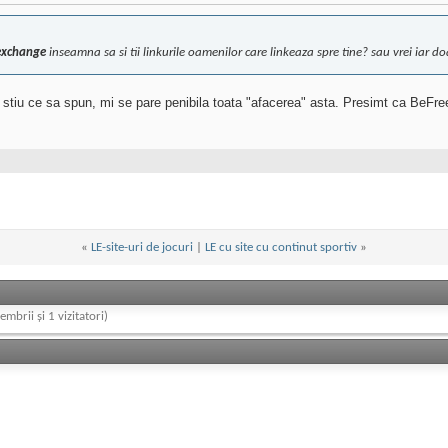
-exchange
inseamna sa si tii linkurile oamenilor care linkeaza spre tine? sau vrei iar do
u stiu ce sa spun, mi se pare penibila toata "afacerea" asta. Presimt ca BeFre
«
LE-site-uri de jocuri
|
LE cu site cu continut sportiv
»
embrii și 1 vizitatori)