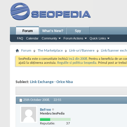
Forum
What's New?
Spy
FAQ
Calendar
Community
Forum Actions
Quick Links
Forum
The Marketplace
Link-uri/Bannere
Link/banner exc
SeoPedia este o comunitate inchisă
incă din 2008
. Pentru a beneficia de un c
ajută la obținerea acestuia.
Regulile si politica Seopedia
. Primul post ar trebu
Subiect:
Link Exchange - Orice Nisa
25th October 2008,
22:55
BeFree
Membru SeoPedia
Reputatie:
37