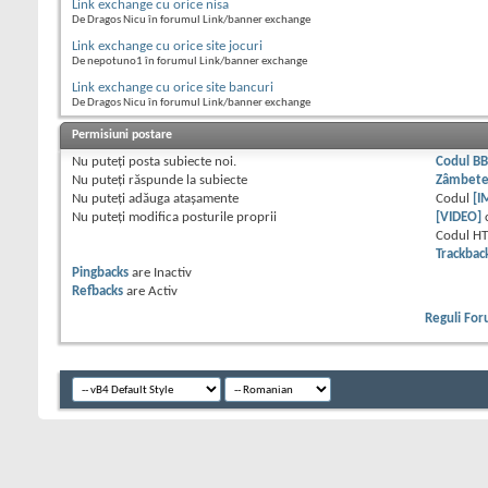
Link exchange cu orice nisa
De Dragos Nicu în forumul Link/banner exchange
Link exchange cu orice site jocuri
De nepotuno1 în forumul Link/banner exchange
Link exchange cu orice site bancuri
De Dragos Nicu în forumul Link/banner exchange
Permisiuni postare
Nu puteţi
posta subiecte noi.
Codul B
Nu puteţi
răspunde la subiecte
Zâmbet
Nu puteţi
adăuga ataşamente
Codul
[I
Nu puteţi
modifica posturile proprii
[VIDEO]
Codul H
Trackbac
Pingbacks
are
Inactiv
Refbacks
are
Activ
Reguli Fo