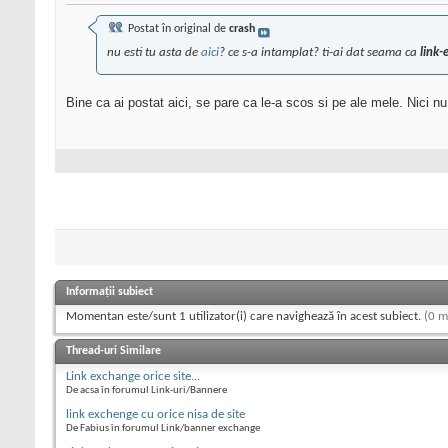
Postat în original de
crash
nu esti tu asta de
aici
? ce s-a intamplat? ti-ai dat seama ca
link
Bine ca ai postat aici, se pare ca le-a scos si pe ale mele. Nici n
Informații subiect
Momentan este/sunt 1 utilizator(i) care navighează în acest subiect.
(0 m
Thread-uri Similare
Link exchange orice site...
De acsa în forumul Link-uri/Bannere
link exchenge cu orice nisa de site
De Fabius în forumul Link/banner exchange