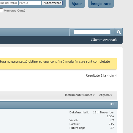
Ajutor
Înregistrare
Memorez Cont?
Căutare Avansată
cestora nu garantează obținerea unui cont, însă modul în care sunt completate
Rezultate 1 la 4 din 4
Instrumente subiect
Afișează
#1
Data înscrierii
11th November
2006
Vârstă
39
Posturi
215
Putere Rep
37