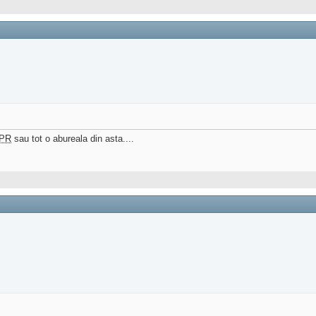
PR
sau tot o abureala din asta....