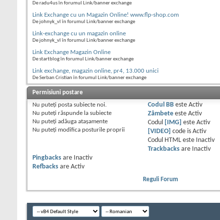
De radu4us în forumul Link/banner exchange
Link Exchange cu un Magazin Online! www.flp-shop.com
De johnyk_vl în forumul Link/banner exchange
Link-exchange cu un magazin online
De johnyk_vl în forumul Link/banner exchange
Link Exchange Magazin Online
De startblog în forumul Link/banner exchange
Link exchange, magazin online, pr4, 13.000 unici
De Serban Cristian în forumul Link/banner exchange
Permisiuni postare
Nu puteţi
posta subiecte noi.
Codul BB
este
Activ
Nu puteţi
răspunde la subiecte
Zâmbete
este
Activ
Nu puteţi
adăuga ataşamente
Codul
[IMG]
este
Activ
Nu puteţi
modifica posturile proprii
[VIDEO]
code is
Activ
Codul HTML este
Inactiv
Trackbacks
are
Inactiv
Pingbacks
are
Inactiv
Refbacks
are
Activ
Reguli Forum