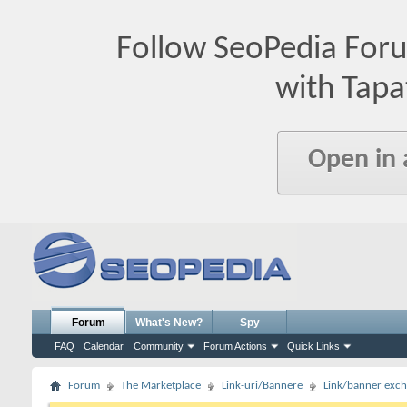
Follow SeoPedia For
with Tapa
Open in
Forum
What's New?
Spy
FAQ
Calendar
Community
Forum Actions
Quick Links
Forum
The Marketplace
Link-uri/Bannere
Link/banner exc