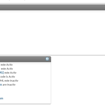
B
este
Activ
e
este
Activ
MG]
este
Activ
code is
Activ
TML este
Inactiv
ks
are
Inactiv
rum