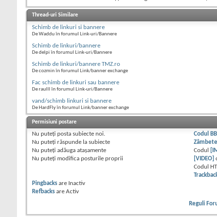
Thread-uri Similare
Schimb de linkuri si bannere
De Waddu în forumul Link-uri/Bannere
Schimb de linkuri/bannere
De delpi în forumul Link-uri/Bannere
Schimb de linkuri/bannere TMZ.ro
De cozmin în forumul Link/banner exchange
Fac schimb de linkuri sau bannere
De raulll în forumul Link-uri/Bannere
vand/schimb linkuri si bannere
De HardFly în forumul Link/banner exchange
Permisiuni postare
Nu puteţi
posta subiecte noi.
Codul B
Nu puteţi
răspunde la subiecte
Zâmbet
Nu puteţi
adăuga ataşamente
Codul
[I
Nu puteţi
modifica posturile proprii
[VIDEO]
Codul H
Trackbac
Pingbacks
are
Inactiv
Refbacks
are
Activ
Reguli Fo