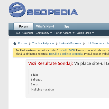
Forum
What's New?
Spy
FAQ
Calendar
Community
Forum Actions
Quick Links
Forum
The Marketplace
Link-uri/Bannere
Link/banner exc
SeoPedia este o comunitate inchisă
incă din 2008
. Pentru a beneficia de un c
ajută la obținerea acestuia.
Regulile si politica Seopedia
. Primul post ar trebu
Vezi Rezultate Sondaj:
Va place site-ul 
E fain
E dragut
E urat
Mai bine ma abtin