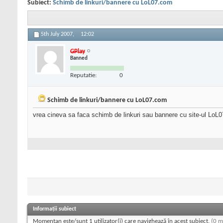
Subiect:
Schimb de linkuri/bannere cu LoL07.com
5th July 2007,
12:02
GPlay
Banned
Reputatie:
0
Schimb de linkuri/bannere cu LoL07.com
vrea cineva sa faca schimb de linkuri sau bannere cu site-ul LoL
Informații subiect
Momentan este/sunt 1 utilizator(i) care navighează în acest subiect.
(0 m