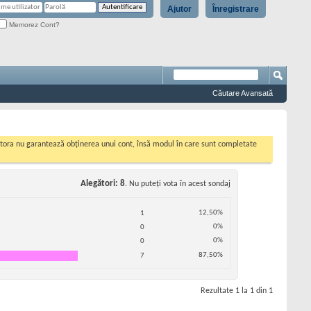
Ajutor
Înregistrare
Memorez Cont?
Căutare Avansată
cestora nu garantează obținerea unui cont, însă modul în care sunt completate
Alegători
8
. Nu puteţi vota în acest sondaj
12,50%
1
0%
0
0%
0
87,50%
7
Rezultate 1 la 1 din 1