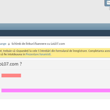
hange
Schimb de linkuri/bannere cu LoL07.com
ont, trebuie să răspundeți la cele 5 întrebări din formularul de înregistrare. Completarea a
i să fie intotdeauna in
Prezentare forumisti
.
LoL07.com ?