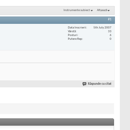
Instrumente subiect
Afișează
#1
Data înscrierii
5th July 2007
Vârstă
33
Posturi
6
Putere Rep
0
Răspunde cu citat