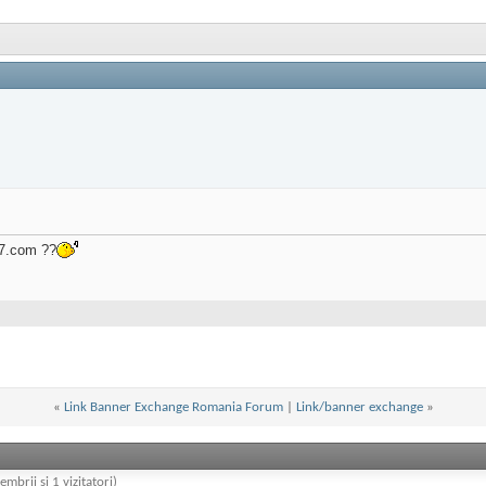
07.com ??
«
Link Banner Exchange Romania Forum
|
Link/banner exchange
»
embrii și 1 vizitatori)