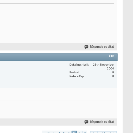
Răspunde cu citat
#10
Data înscrierii
29th November
2004
Posturi
8
Putere Rep
0
Răspunde cu citat