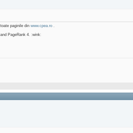
 toate paginile din
www.cpea.ro
.
avand PageRank 4. :wink: