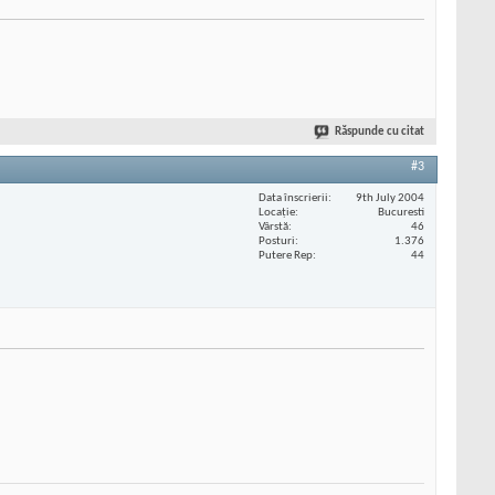
Răspunde cu citat
#3
Data înscrierii
9th July 2004
Locaţie
Bucuresti
Vârstă
46
Posturi
1.376
Putere Rep
44