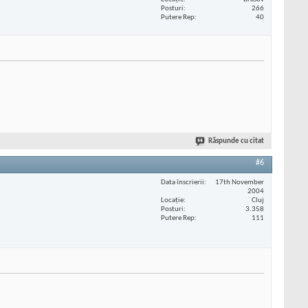
Posturi
266
Putere Rep
40
Răspunde cu citat
#6
Data înscrierii
17th November
2004
Locaţie
Cluj
Posturi
3.358
Putere Rep
111