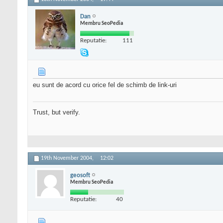
Dan
Membru SeoPedia
Reputatie:
111
eu sunt de acord cu orice fel de schimb de link-uri
Trust, but verify.
19th November 2004,
12:02
geosoft
Membru SeoPedia
Reputatie:
40