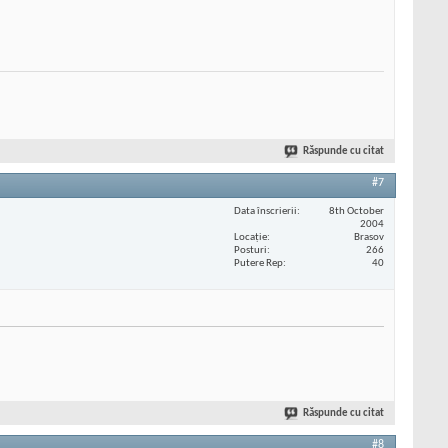
Răspunde cu citat
#7
Data înscrierii
8th October
2004
Locaţie
Brasov
Posturi
266
Putere Rep
40
Răspunde cu citat
#8