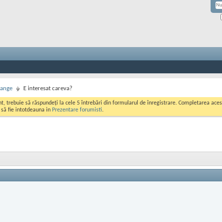
hange
E interesat careva?
ont, trebuie să răspundeți la cele 5 întrebări din formularul de înregistrare. Completarea a
i să fie intotdeauna in
Prezentare forumisti
.