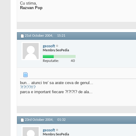
Cu stima,
Razvan Pop
21st October 2004,
15:21
geosoft
Membru SeoPedia
Reputatie:
40
bun... atunci tre' sa arate ceva de genul...
?!?!??!!?
parca e important fiecare ?!?!?!? de ala...
23rd October 2004,
01:32
geosoft
Membru SeoPedia