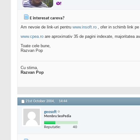
E interesat careva?
Am nevoie de link-uri pentru
www.insoft.ro
, ofer in schimb link pe
www.cpea.ro
are aproximativ 35 de pagini indexate, majoritatea 
Toate cele bune,
Razvan Pop
Cu stima,
Razvan Pop
21st October 2004,
14:44
geosoft
Membru SeoPedia
Reputatie:
40