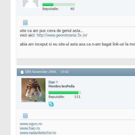
Reputatie:
40
uite ca am pus ceva de genul asta...
vezi aici:
http://www.georomania.3x.ro/
abia am inceput si eu site-ul asta asa ca n-am bagat link-uri la mo
18th November 2004,
15:02
Dan
Membru SeoPedia
Reputatie:
111
www.ogvo.ro
www.hao.ro
www.radardetector.ro