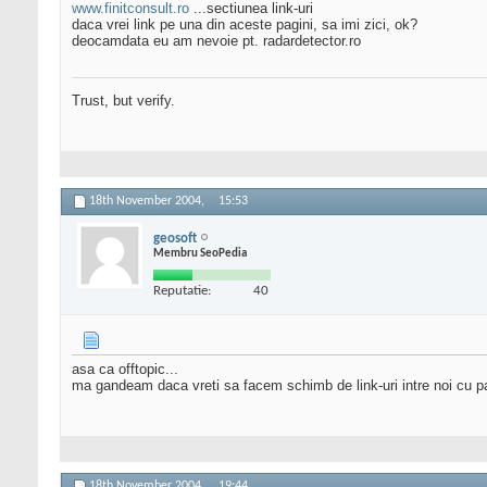
www.finitconsult.ro
...sectiunea link-uri
daca vrei link pe una din aceste pagini, sa imi zici, ok?
deocamdata eu am nevoie pt. radardetector.ro
Trust, but verify.
18th November 2004,
15:53
geosoft
Membru SeoPedia
Reputatie:
40
asa ca offtopic...
ma gandeam daca vreti sa facem schimb de link-uri intre noi cu pa
18th November 2004,
19:44