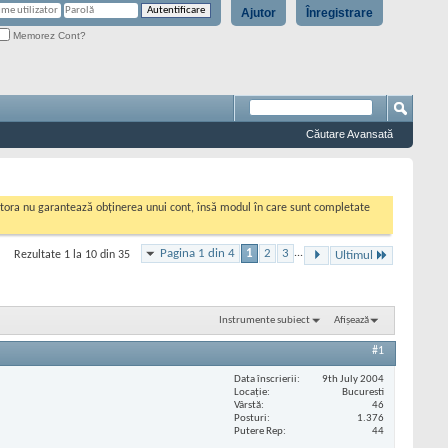
Ajutor
Înregistrare
Memorez Cont?
Căutare Avansată
cestora nu garantează obținerea unui cont, însă modul în care sunt completate
Pagina 1 din 4
1
2
3
...
Rezultate 1 la 10 din 35
Ultimul
Instrumente subiect
Afișează
#1
Data înscrierii
9th July 2004
Locaţie
Bucuresti
Vârstă
46
Posturi
1.376
Putere Rep
44