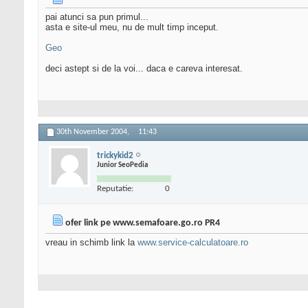
pai atunci sa pun primul...
asta e site-ul meu, nu de mult timp inceput.
Geo
deci astept si de la voi... daca e careva interesat.
30th November 2004,
11:43
trickykid2
Junior SeoPedia
Reputatie:
0
ofer link pe www.semafoare.go.ro PR4
vreau in schimb link la
www.service-calculatoare.ro