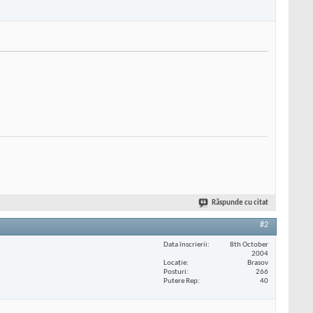
Răspunde cu citat
#2
Data înscrierii
8th October
2004
Locaţie
Brasov
Posturi
266
Putere Rep
40