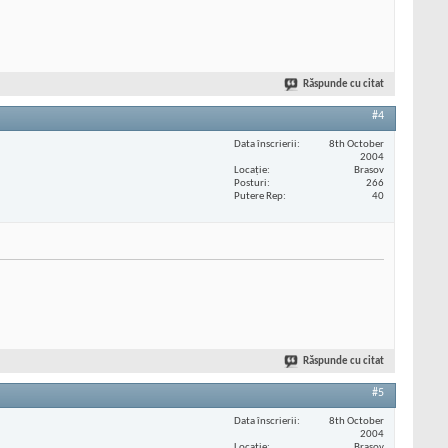
Răspunde cu citat
#4
Data înscrierii
8th October
2004
Locaţie
Brasov
Posturi
266
Putere Rep
40
Răspunde cu citat
#5
Data înscrierii
8th October
2004
Locaţie
Brasov