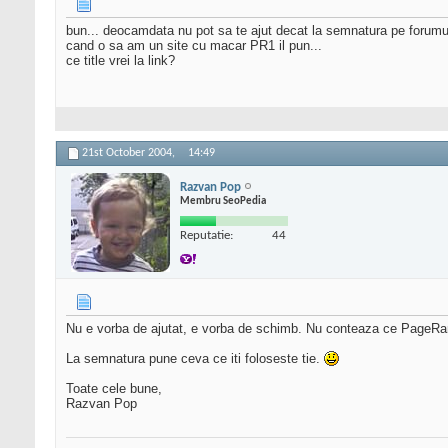
bun... deocamdata nu pot sa te ajut decat la semnatura pe forumur
cand o sa am un site cu macar PR1 il pun...
ce title vrei la link?
21st October 2004,
14:49
Razvan Pop
Membru SeoPedia
Reputatie:
44
Nu e vorba de ajutat, e vorba de schimb. Nu conteaza ce PageRa
La semnatura pune ceva ce iti foloseste tie.
Toate cele bune,
Razvan Pop