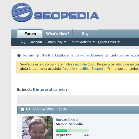
Forum
What's New?
Spy
FAQ
Calendar
Community
Forum Actions
Quick Links
Forum
The Marketplace
Link-uri/Bannere
Link/banner exc
SeoPedia este o comunitate inchisă
incă din 2008
. Pentru a beneficia de un c
ajută la obținerea acestuia.
Regulile si politica Seopedia
. Primul post ar trebu
Subiect:
E interesat careva?
19th October 2004,
16:45
Razvan Pop
Membru SeoPedia
Reputatie:
44