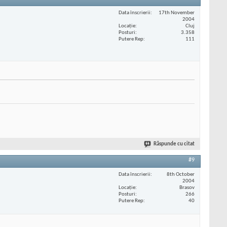
Data înscrierii
17th November
2004
Locaţie
Cluj
Posturi
3.358
Putere Rep
111
Răspunde cu citat
#9
Data înscrierii
8th October
2004
Locaţie
Brasov
Posturi
266
Putere Rep
40