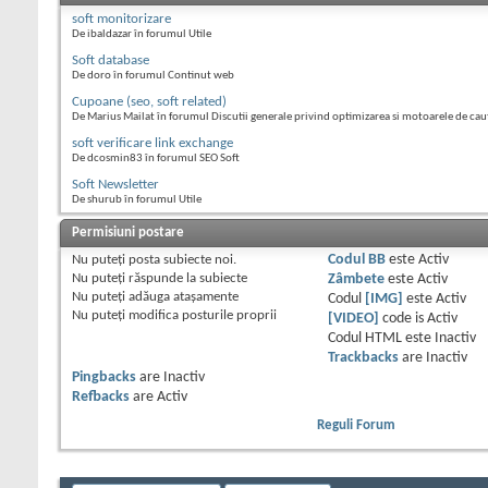
soft monitorizare
De ibaldazar în forumul Utile
Soft database
De doro în forumul Continut web
Cupoane (seo, soft related)
De Marius Mailat în forumul Discutii generale privind optimizarea si motoarele de cau
soft verificare link exchange
De dcosmin83 în forumul SEO Soft
Soft Newsletter
De shurub în forumul Utile
Permisiuni postare
Nu puteţi
posta subiecte noi.
Codul BB
este
Activ
Nu puteţi
răspunde la subiecte
Zâmbete
este
Activ
Nu puteţi
adăuga ataşamente
Codul
[IMG]
este
Activ
Nu puteţi
modifica posturile proprii
[VIDEO]
code is
Activ
Codul HTML este
Inactiv
Trackbacks
are
Inactiv
Pingbacks
are
Inactiv
Refbacks
are
Activ
Reguli Forum