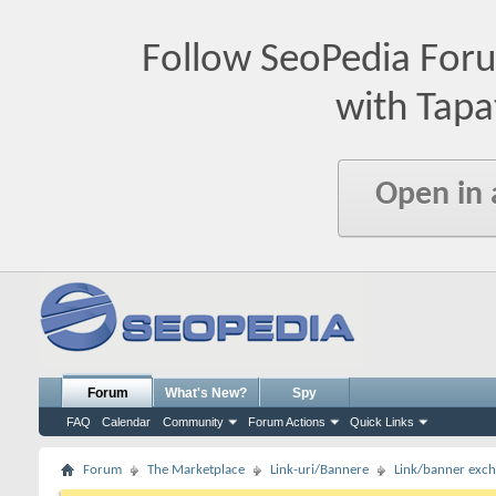
Follow SeoPedia For
with Tapa
Open in
Forum
What's New?
Spy
FAQ
Calendar
Community
Forum Actions
Quick Links
Forum
The Marketplace
Link-uri/Bannere
Link/banner exc