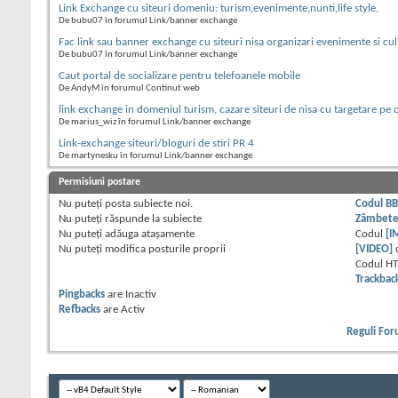
Link Exchange cu siteuri domeniu: turism,evenimente,nunti,life style,
De bubu07 în forumul Link/banner exchange
Fac link sau banner exchange cu siteuri nisa organizari evenimente si cul
De bubu07 în forumul Link/banner exchange
Caut portal de socializare pentru telefoanele mobile
De AndyM în forumul Continut web
link exchange in domeniul turism, cazare siteuri de nisa cu targetare pe 
De marius_wiz în forumul Link/banner exchange
Link-exchange siteuri/bloguri de stiri PR 4
De martynesku în forumul Link/banner exchange
Permisiuni postare
Nu puteţi
posta subiecte noi.
Codul B
Nu puteţi
răspunde la subiecte
Zâmbet
Nu puteţi
adăuga ataşamente
Codul
[I
Nu puteţi
modifica posturile proprii
[VIDEO]
Codul H
Trackbac
Pingbacks
are
Inactiv
Refbacks
are
Activ
Reguli Fo