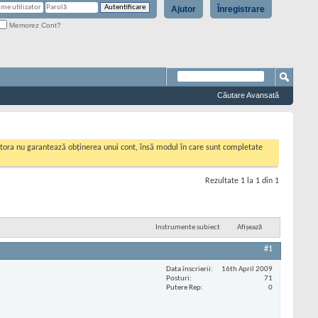
Ajutor
Înregistrare
Memorez Cont?
Căutare Avansată
cestora nu garantează obținerea unui cont, însă modul în care sunt completate
Rezultate 1 la 1 din 1
Instrumente subiect
Afișează
#1
Data înscrierii
16th April 2009
Posturi
71
Putere Rep
0