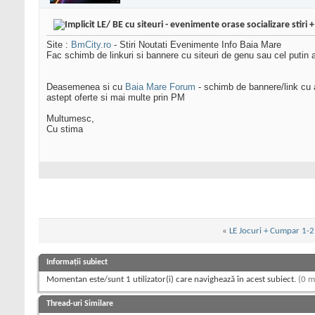
LE/ BE cu siteuri - evenimente orase socializare stiri 
Site :
BmCity.ro
- Stiri Noutati Evenimente Info Baia Mare
Fac schimb de linkuri si bannere cu siteuri de genu sau cel putin 
Deasemenea si cu
Baia Mare Forum
- schimb de bannere/link cu a
astept oferte si mai multe prin PM
Multumesc,
Cu stima
«
LE Jocuri + Cumpar 1-2 
Informații subiect
Momentan este/sunt 1 utilizator(i) care navighează în acest subiect.
(0 m
Thread-uri Similare