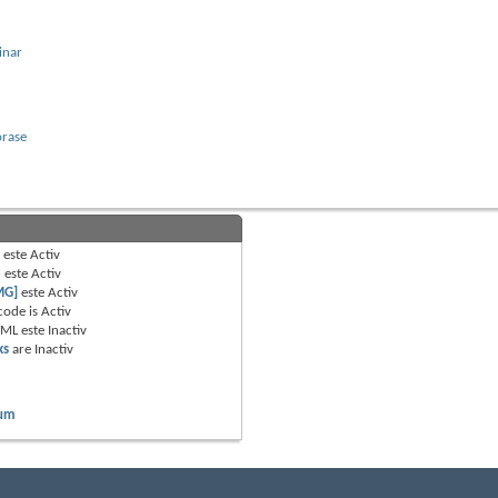
inar
orase
B
este
Activ
e
este
Activ
MG]
este
Activ
code is
Activ
TML este
Inactiv
ks
are
Inactiv
rum