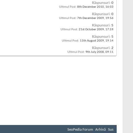
Răspunsuri:
0
Ultimul Post:
8th December 2010,
16:03
Răspunsuri:
0
Ultimul Post:
7th December 2009,
19:56
Răspunsuri:
5
Ultimul Post:
21st October 2009,
17:59
Răspunsuri:
5
Ultimul Post:
11th August 2009,
19:14
Răspunsuri:
2
Ultimul Post:
9th July 2008,
09:11
SeoPedia Forum
Arhivă
Sus