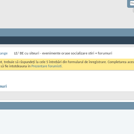
hange
LE/ BE cu siteuri - evenimente orase socializare stiri + forumuri
ont, trebuie să răspundeți la cele 5 întrebări din formularul de înregistrare. Completarea a
i să fie intotdeauna in
Prezentare forumisti
.
muri