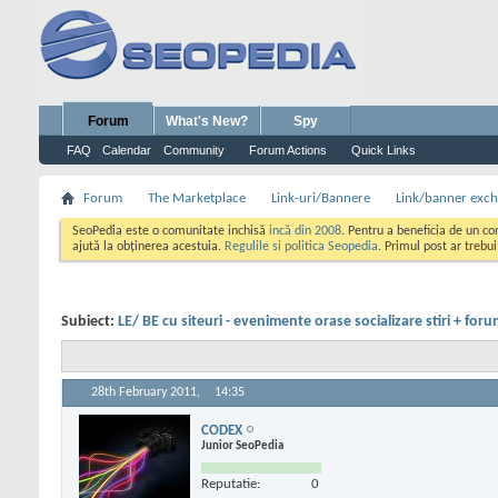
Forum
What's New?
Spy
FAQ
Calendar
Community
Forum Actions
Quick Links
Forum
The Marketplace
Link-uri/Bannere
Link/banner exc
SeoPedia este o comunitate inchisă
incă din 2008
. Pentru a beneficia de un c
ajută la obținerea acestuia.
Regulile si politica Seopedia
. Primul post ar trebu
Subiect:
LE/ BE cu siteuri - evenimente orase socializare stiri + foru
28th February 2011,
14:35
CODEX
Junior SeoPedia
Reputatie:
0