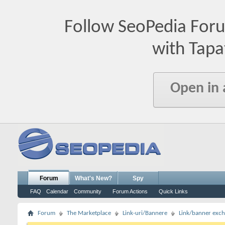
Follow SeoPedia For
with Tapa
Open in
Forum
What's New?
Spy
FAQ
Calendar
Community
Forum Actions
Quick Links
Forum
The Marketplace
Link-uri/Bannere
Link/banner exc