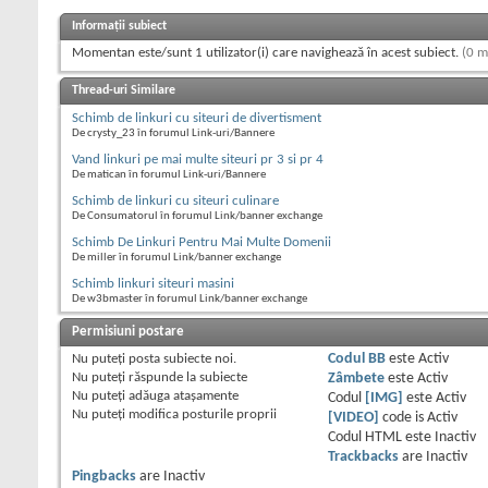
Informații subiect
Momentan este/sunt 1 utilizator(i) care navighează în acest subiect.
(0 m
Thread-uri Similare
Schimb de linkuri cu siteuri de divertisment
De crysty_23 în forumul Link-uri/Bannere
Vand linkuri pe mai multe siteuri pr 3 si pr 4
De matican în forumul Link-uri/Bannere
Schimb de linkuri cu siteuri culinare
De Consumatorul în forumul Link/banner exchange
Schimb De Linkuri Pentru Mai Multe Domenii
De miller în forumul Link/banner exchange
Schimb linkuri siteuri masini
De w3bmaster în forumul Link/banner exchange
Permisiuni postare
Nu puteţi
posta subiecte noi.
Codul BB
este
Activ
Nu puteţi
răspunde la subiecte
Zâmbete
este
Activ
Nu puteţi
adăuga ataşamente
Codul
[IMG]
este
Activ
Nu puteţi
modifica posturile proprii
[VIDEO]
code is
Activ
Codul HTML este
Inactiv
Trackbacks
are
Inactiv
Pingbacks
are
Inactiv