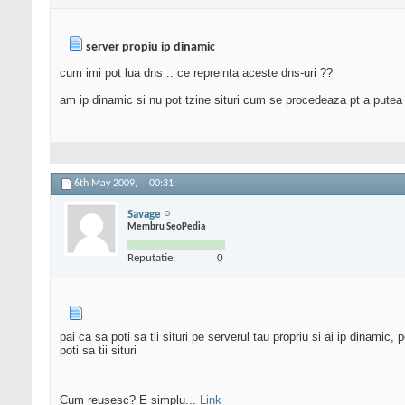
server propiu ip dinamic
cum imi pot lua dns .. ce repreinta aceste dns-uri ??
am ip dinamic si nu pot tzine situri cum se procedeaza pt a putea t
6th May 2009,
00:31
Savage
Membru SeoPedia
Reputatie:
0
pai ca sa poti sa tii situri pe serverul tau propriu si ai ip dinamic,
poti sa tii situri
Cum reusesc? E simplu...
Link