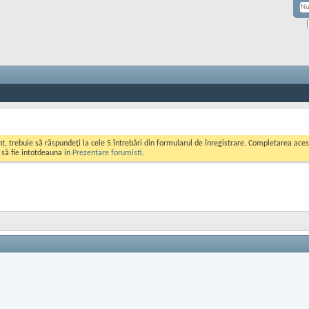
ont, trebuie să răspundeți la cele 5 întrebări din formularul de înregistrare. Completarea a
i să fie intotdeauna in
Prezentare forumisti
.