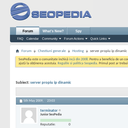
Forum
What's New?
Spy
FAQ
Calendar
Community
Forum Actions
Quick Links
Forum
Chestiuni generale
Hosting
server propiu ip dinamic
SeoPedia este o comunitate inchisă
incă din 2008
. Pentru a beneficia de un c
ajută la obținerea acestuia.
Regulile si politica Seopedia
. Primul post ar trebu
Subiect:
server propiu ip dinamic
5th May 2009,
23:03
terminator
Junior SeoPedia
Reputatie:
0