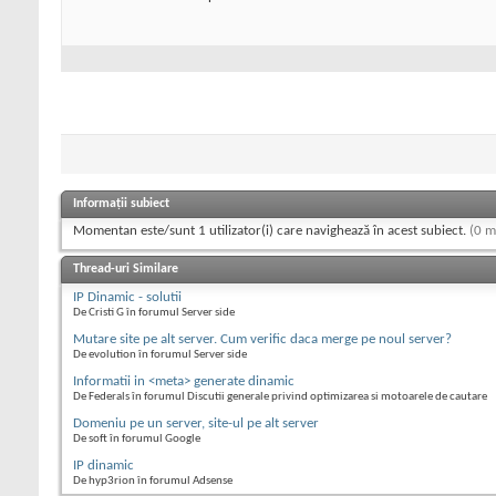
Informații subiect
Momentan este/sunt 1 utilizator(i) care navighează în acest subiect.
(0 m
Thread-uri Similare
IP Dinamic - solutii
De Cristi G în forumul Server side
Mutare site pe alt server. Cum verific daca merge pe noul server?
De evolution în forumul Server side
Informatii in <meta> generate dinamic
De Federals în forumul Discutii generale privind optimizarea si motoarele de cautare
Domeniu pe un server, site-ul pe alt server
De soft în forumul Google
IP dinamic
De hyp3rion în forumul Adsense