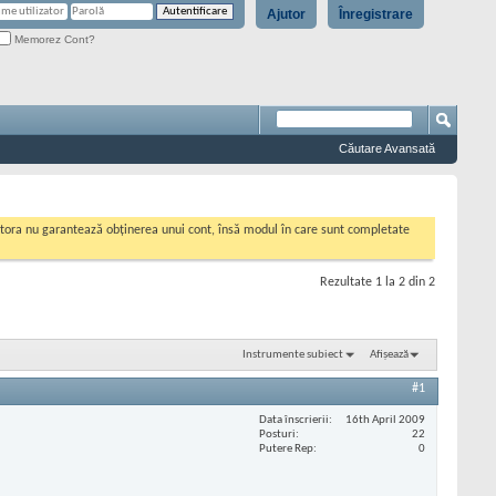
Ajutor
Înregistrare
Memorez Cont?
Căutare Avansată
cestora nu garantează obținerea unui cont, însă modul în care sunt completate
Rezultate 1 la 2 din 2
Instrumente subiect
Afișează
#1
Data înscrierii
16th April 2009
Posturi
22
Putere Rep
0