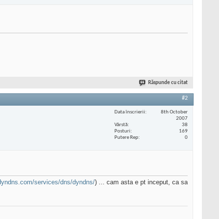
Răspunde cu citat
#2
Data înscrierii
8th October
2007
Vârstă
38
Posturi
169
Putere Rep
0
dyndns.com/services/dns/dyndns/
) ... cam asta e pt inceput, ca sa