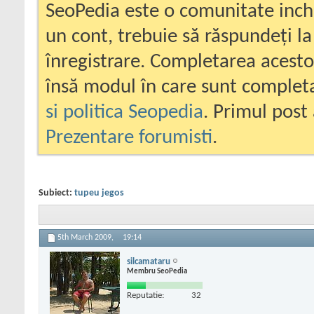
SeoPedia este o comunitate inc
un cont, trebuie să răspundeți la
înregistrare. Completarea acesto
însă modul în care sunt completa
si politica Seopedia
. Primul post 
Prezentare forumisti
.
Subiect:
tupeu jegos
5th March 2009,
19:14
silcamataru
Membru SeoPedia
Reputatie:
32