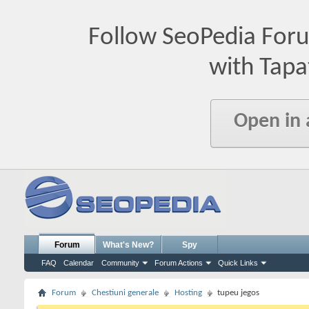
Follow SeoPedia For
with Tapa
Open in
Forum
What's New?
Spy
FAQ
Calendar
Community
Forum Actions
Quick Links
Forum
Chestiuni generale
Hosting
tupeu jegos