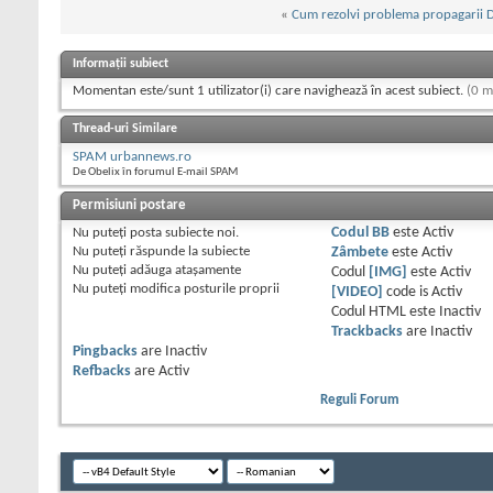
«
Cum rezolvi problema propagarii DN
Informații subiect
Momentan este/sunt 1 utilizator(i) care navighează în acest subiect.
(0 m
Thread-uri Similare
SPAM urbannews.ro
De Obelix în forumul E-mail SPAM
Permisiuni postare
Nu puteţi
posta subiecte noi.
Codul BB
este
Activ
Nu puteţi
răspunde la subiecte
Zâmbete
este
Activ
Nu puteţi
adăuga ataşamente
Codul
[IMG]
este
Activ
Nu puteţi
modifica posturile proprii
[VIDEO]
code is
Activ
Codul HTML este
Inactiv
Trackbacks
are
Inactiv
Pingbacks
are
Inactiv
Refbacks
are
Activ
Reguli Forum