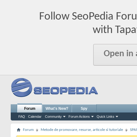
Follow SeoPedia For
with Tapa
Open in
Forum
What's New?
Spy
FAQ
Calendar
Community
Forum Actions
Quick Links
Forum
Metode de promovare, resurse, articole si tutoriale
SPA