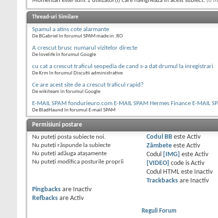
Momentan este/sunt 1 utilizator(i) care navighează în acest subiect.
(0 m
Thread-uri Similare
Spamul a atins cote alarmante
De BGabriel în forumul SPAM made in .RO
A crescut brusc numarul vizitelor directe
De lovelife în forumul Google
cu cat a crescut traficul seopedia de cand s-a dat drumul la inregistrari
De Krm în forumul Discutii administrative
Ce are acest site de a crescut traficul rapid?
De wikiteam în forumul Google
E-MAIL SPAM fondurieuro.com E-MAIL SPAM Hermes Finance E-MAIL S
De BladHaund în forumul E-mail SPAM
Permisiuni postare
Nu puteţi
posta subiecte noi.
Codul BB
este
Activ
Nu puteţi
răspunde la subiecte
Zâmbete
este
Activ
Nu puteţi
adăuga ataşamente
Codul
[IMG]
este
Activ
Nu puteţi
modifica posturile proprii
[VIDEO]
code is
Activ
Codul HTML este
Inactiv
Trackbacks
are
Inactiv
Pingbacks
are
Inactiv
Refbacks
are
Activ
Reguli Forum