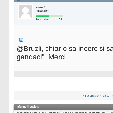
emm
Ambasador
Reputatie:
59
@Bruzli, chiar o sa incerc si
gandaci". Merci.
«
Facem SPAM ca suntem
Informații subiect