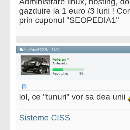
Administrare linux, hosting, d
gazduire la 1 euro /3 luni ! 
prin cuponul "SEOPEDIA1"
4th August 2008,
12:55
Federals
Ambasador
Reputatie:
36
lol, ce "tunuri" vor sa dea unii
Sisteme CISS