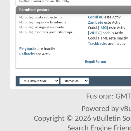
De Alex Dumitru în forumul Bar, lobby...
Permisiuni postare
Nu puteţi
posta subiecte noi.
Codul BB
este
Activ
Nu puteţi
răspunde la subiecte
Zâmbete
este
Activ
Nu puteţi
adăuga ataşamente
Codul
[IMG]
este
Activ
Nu puteţi
modifica posturile proprii
[VIDEO]
code is
Activ
Codul HTML este
Inactiv
Trackbacks
are
Inactiv
Pingbacks
are
Inactiv
Refbacks
are
Activ
Reguli Forum
Fus orar: GM
Powered by vBu
Copyright © 2026 vBulletin Solu
Search Engine Frien