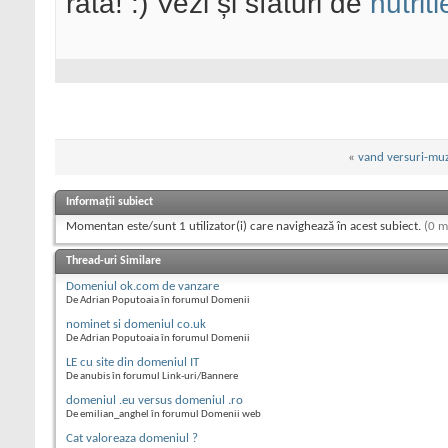
rata! :) Vezi și sfaturi de
nutriti
«
vand versuri-mu
Informații subiect
Momentan este/sunt 1 utilizator(i) care navighează în acest subiect.
(0 m
Thread-uri Similare
Domeniul ok.com de vanzare
De Adrian Poputoaia în forumul Domenii
nominet si domeniul co.uk
De Adrian Poputoaia în forumul Domenii
LE cu site din domeniul IT
De anubis în forumul Link-uri/Bannere
domeniul .eu versus domeniul .ro
De emilian_anghel în forumul Domenii web
Cat valoreaza domeniul ?