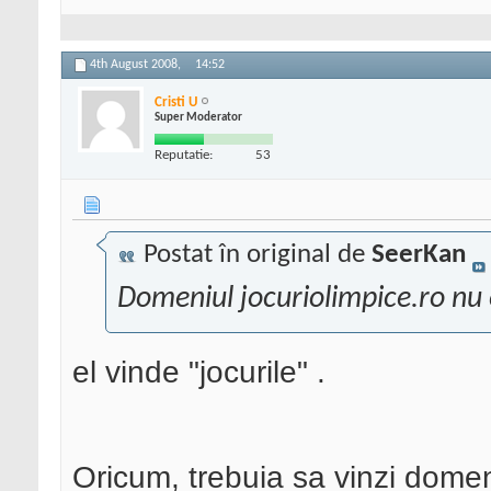
4th August 2008,
14:52
Cristi U
Super Moderator
Reputatie:
53
Postat în original de
SeerKan
Domeniul jocuriolimpice.ro nu e
el vinde "jocurile" .
Oricum, trebuia sa vinzi domeni