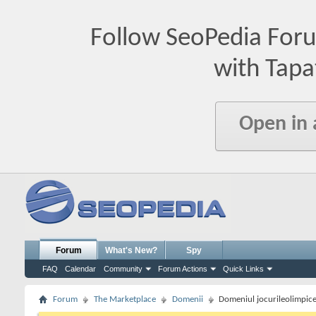
Follow SeoPedia For
with Tapa
Open in
Forum
What's New?
Spy
FAQ
Calendar
Community
Forum Actions
Quick Links
Forum
The Marketplace
Domenii
Domeniul jocurileolimpice