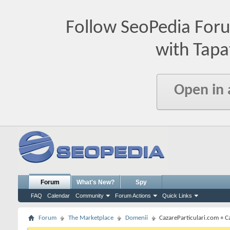
Follow SeoPedia For
with Tapa
Open in
Forum
What's New?
Spy
FAQ
Calendar
Community
Forum Actions
Quick Links
Forum
The Marketplace
Domenii
CazareParticulari.com + C