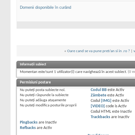
Domenii disponibile în curând
«
Oare cand se va pune pret/an si in .ro ?
|
Informații subiect
Momentan este/sunt 1 utilizator(i) care navighează în acest subiect.
(0 m
Permisiuni postare
Nu puteţi
posta subiecte noi.
Codul BB
este
Activ
Nu puteţi
răspunde la subiecte
Zâmbete
este
Activ
Nu puteţi
adăuga ataşamente
Codul
[IMG]
este
Activ
Nu puteţi
modifica posturile proprii
[VIDEO]
code is
Activ
Codul HTML este
Inactiv
Trackbacks
are
Inactiv
Pingbacks
are
Inactiv
Refbacks
are
Activ