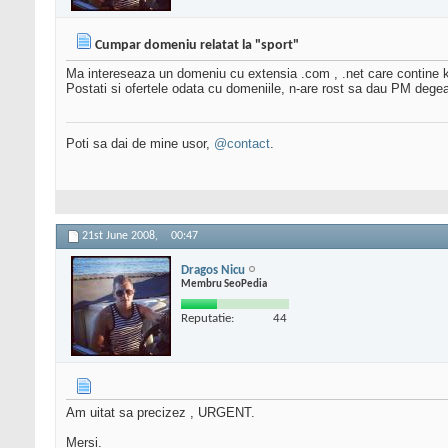
Cumpar domeniu relatat la "sport"
Ma intereseaza un domeniu cu extensia .com , .net care contine k
Postati si ofertele odata cu domeniile, n-are rost sa dau PM dege
Poti sa dai de mine usor,
@contact
.
21st June 2008,
00:47
Dragos Nicu
Membru SeoPedia
Reputatie:
44
Am uitat sa precizez , URGENT.
Mersi.