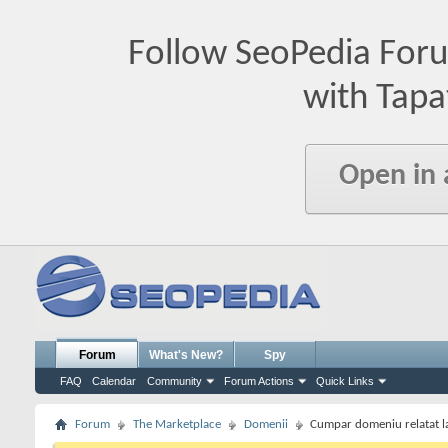
Follow SeoPedia For
with Tapa
Open in
Forum
What's New?
Spy
FAQ
Calendar
Community
Forum Actions
Quick Links
Forum
The Marketplace
Domenii
Cumpar domeniu relatat la