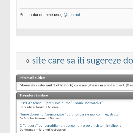
Poti sa dai de mine usor,
@contact
.
«
site care sa iti sugereze d
Informații subiect
Momentan este/sunt 1 utilizator(i) care navighează în acest subiect.
(0 m
Thread-uri Similare
Plata Adsense ..."prenume nume" - noua "normativa"
De resahc în forumul Adsense
Nume domeniu "asemanator" cu unul care e marca inregistrata
De Butcher în forumul Domenii
O "afacere" convenabila - un domeniu .ro pe un sistem inteligent
De kleampa în forumul Website-uri