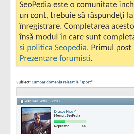
SeoPedia este o comunitate inc
un cont, trebuie să răspundeți la
înregistrare. Completarea acesto
însă modul în care sunt completa
si politica Seopedia
. Primul post 
Prezentare forumisti
.
Subiect:
Cumpar domeniu relatat la "sport"
20th June 2008,
22:33
Dragos Nicu
Membru SeoPedia
Reputatie:
44