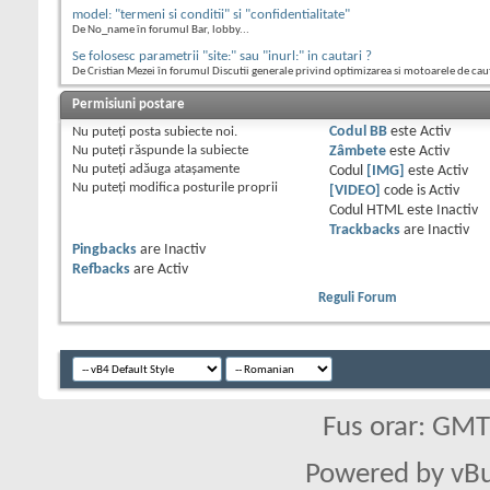
model: "termeni si conditii" si "confidentialitate"
De No_name în forumul Bar, lobby...
Se folosesc parametrii "site:" sau "inurl:" in cautari ?
De Cristian Mezei în forumul Discutii generale privind optimizarea si motoarele de cau
Permisiuni postare
Nu puteţi
posta subiecte noi.
Codul BB
este
Activ
Nu puteţi
răspunde la subiecte
Zâmbete
este
Activ
Nu puteţi
adăuga ataşamente
Codul
[IMG]
este
Activ
Nu puteţi
modifica posturile proprii
[VIDEO]
code is
Activ
Codul HTML este
Inactiv
Trackbacks
are
Inactiv
Pingbacks
are
Inactiv
Refbacks
are
Activ
Reguli Forum
Fus orar: GM
Powered by vBu