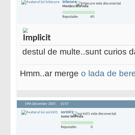
inSecure
Membru SeoPedia
Reputatie:
40
destul de multe..sunt curios 
Hmm..ar merge
o lada de ber
19th December 2007,
15:57
sorin01
Junior SeoPedia
Reputatie:
0