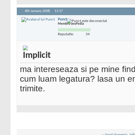
4th January 2008,
11:17
Punct
Membru SeoPedia
Reputatie:
34
ma intereseaza si pe mine find
cum luam legatura? lasa un em
trimite.
«
Vand domeniu .inf