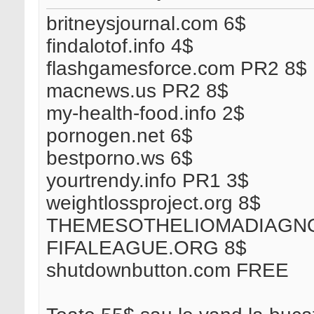
britneysjournal.com 6$
findalotof.info 4$
flashgamesforce.com PR2 8$
macnews.us PR2 8$
my-health-food.info 2$
pornogen.net 6$
bestporno.ws 6$
yourtrendy.info PR1 3$
weightlossproject.org 8$
THEMESOTHELIOMADIAGNOS
FIFALEAGUE.ORG 8$
shutdownbutton.com FREE