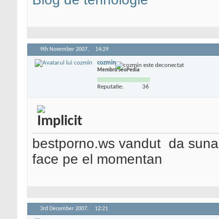
9th November 2007,
14:29
cozmin
Membru SeoPedia
Reputatie:
36
bestporno.ws vandut
da suna 
face pe el momentan
3rd December 2007,
12:21