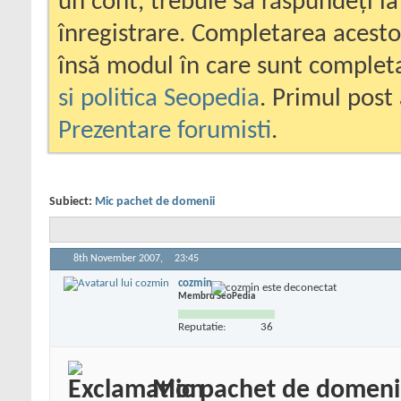
un cont, trebuie să răspundeți la
înregistrare. Completarea acesto
însă modul în care sunt completa
si politica Seopedia
. Primul post 
Prezentare forumisti
.
Subiect:
Mic pachet de domenii
8th November 2007,
23:45
cozmin
Membru SeoPedia
Reputatie:
36
Mic pachet de domeni