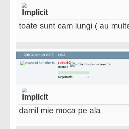
toate sunt cam lungi ( au multe 
20th December 2007,
13:31
robert0
Banned
Reputatie:
0
damil mie moca pe ala