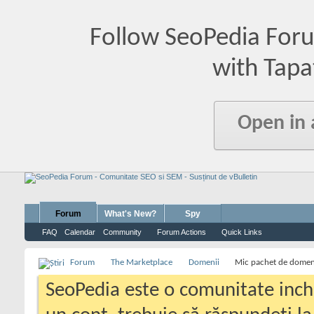
Follow SeoPedia For
with Tapa
Open in
Forum
What's New?
Spy
FAQ
Calendar
Community
Forum Actions
Quick Links
Forum
The Marketplace
Domenii
Mic pachet de domen
SeoPedia este o comunitate inc