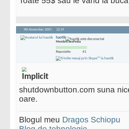
Toate 55$ sau le vand la bucat
9th November 2007,
12:19
haotik
Membru SeoPedia
Reputatie:
41
shutdownbutton.com suna nice
oare.
Blogul meu
Dragos Schiopu
Blog de tehnologie