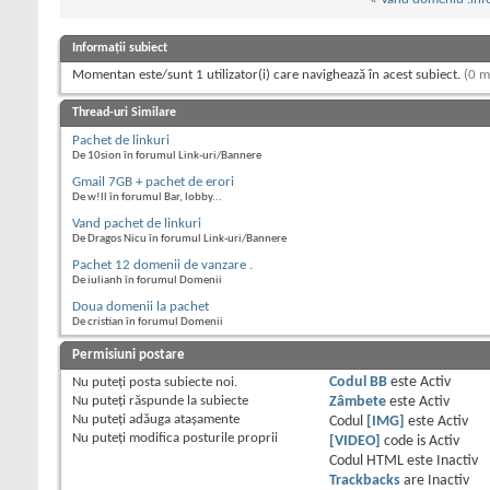
Informații subiect
Momentan este/sunt 1 utilizator(i) care navighează în acest subiect.
(0 m
Thread-uri Similare
Pachet de linkuri
De 10sion în forumul Link-uri/Bannere
Gmail 7GB + pachet de erori
De w!ll în forumul Bar, lobby...
Vand pachet de linkuri
De Dragos Nicu în forumul Link-uri/Bannere
Pachet 12 domenii de vanzare .
De iulianh în forumul Domenii
Doua domenii la pachet
De cristian în forumul Domenii
Permisiuni postare
Nu puteţi
posta subiecte noi.
Codul BB
este
Activ
Nu puteţi
răspunde la subiecte
Zâmbete
este
Activ
Nu puteţi
adăuga ataşamente
Codul
[IMG]
este
Activ
Nu puteţi
modifica posturile proprii
[VIDEO]
code is
Activ
Codul HTML este
Inactiv
Trackbacks
are
Inactiv