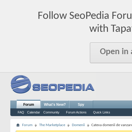
Follow SeoPedia For
with Tapa
Open in
Forum
What's New?
Spy
FAQ
Calendar
Community
Forum Actions
Quick Links
Forum
The Marketplace
Domenii
Cateva domenii de vanzar