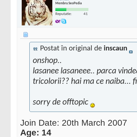
Membru SeoPedia
Reputatie:
41
Postat în original de
inscaun
onshop..
lasanee lasaneee.. parca vinde
tricolorii?? hai ma ce naiba... f
sorry de offtopic
Join Date: 20th March 2007
Age: 14