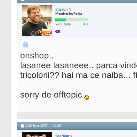
inscaun
Membru SeoPedia
Reputatie:
40
onshop..
lasanee lasaneee.. parca vind
tricolorii?? hai ma ce naiba... f
sorry de offtopic
13th June 2007,
00:24
SeerKan