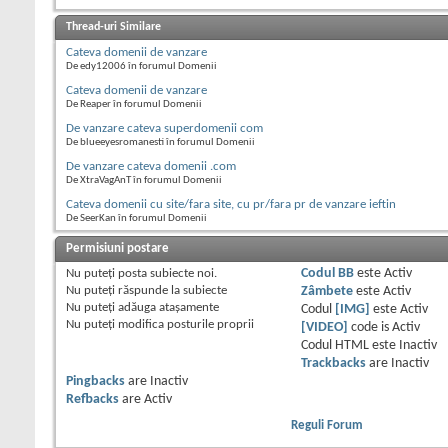
Thread-uri Similare
Cateva domenii de vanzare
De edy12006 în forumul Domenii
Cateva domenii de vanzare
De Reaper în forumul Domenii
De vanzare cateva superdomenii com
De blueeyesromanesti în forumul Domenii
De vanzare cateva domenii .com
De XtraVagAnT în forumul Domenii
Cateva domenii cu site/fara site, cu pr/fara pr de vanzare ieftin
De SeerKan în forumul Domenii
Permisiuni postare
Nu puteţi
posta subiecte noi.
Codul BB
este
Activ
Nu puteţi
răspunde la subiecte
Zâmbete
este
Activ
Nu puteţi
adăuga ataşamente
Codul
[IMG]
este
Activ
Nu puteţi
modifica posturile proprii
[VIDEO]
code is
Activ
Codul HTML este
Inactiv
Trackbacks
are
Inactiv
Pingbacks
are
Inactiv
Refbacks
are
Activ
Reguli Forum