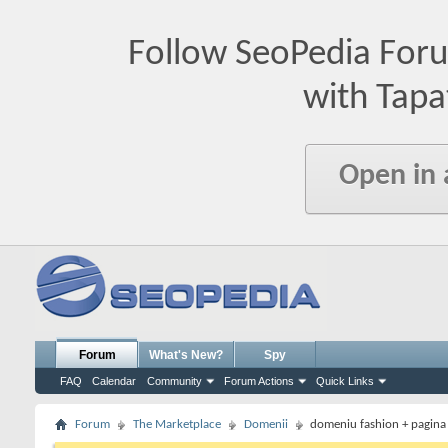
Follow SeoPedia For
with Tapa
Open in
Forum
What's New?
Spy
FAQ
Calendar
Community
Forum Actions
Quick Links
Forum
The Marketplace
Domenii
domeniu fashion + pagina