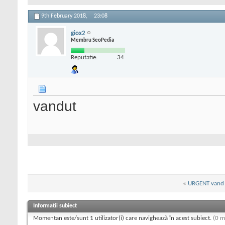
9th February 2018,
23:08
giox2
Membru SeoPedia
Reputatie:
34
vandut
«
URGENT vand 
Informații subiect
Momentan este/sunt 1 utilizator(i) care navighează în acest subiect.
(0 m