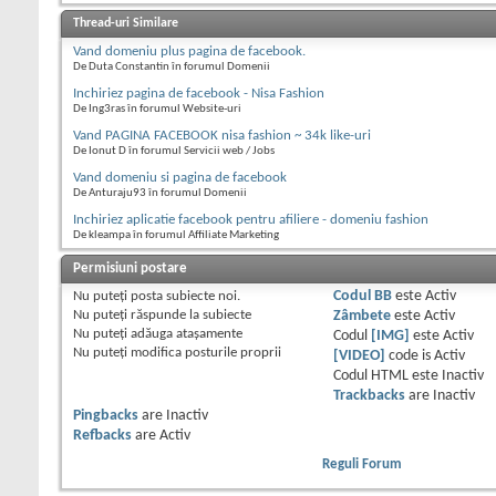
Thread-uri Similare
Vand domeniu plus pagina de facebook.
De Duta Constantin în forumul Domenii
Inchiriez pagina de facebook - Nisa Fashion
De Ing3ras în forumul Website-uri
Vand PAGINA FACEBOOK nisa fashion ~ 34k like-uri
De Ionut D în forumul Servicii web / Jobs
Vand domeniu si pagina de facebook
De Anturaju93 în forumul Domenii
Inchiriez aplicatie facebook pentru afiliere - domeniu fashion
De kleampa în forumul Affiliate Marketing
Permisiuni postare
Nu puteţi
posta subiecte noi.
Codul BB
este
Activ
Nu puteţi
răspunde la subiecte
Zâmbete
este
Activ
Nu puteţi
adăuga ataşamente
Codul
[IMG]
este
Activ
Nu puteţi
modifica posturile proprii
[VIDEO]
code is
Activ
Codul HTML este
Inactiv
Trackbacks
are
Inactiv
Pingbacks
are
Inactiv
Refbacks
are
Activ
Reguli Forum